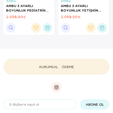
Hasta Bakım Ürünleri
Süt Saklama 
Steteskoplar
Ambu
Ambu
AMBU 3 AYARLI
AMBU 3 AYARLI
BOYUNLUK PEDİATRİK
BOYUNLUK YETİŞKİN
Hasta Bakım Ürünleri
Tansiyon Ale
MODEL İLK YARDIM A
MODEL İLK YARDIM A
2.058,50
2.058,50
UYGUN
UYGUN
Hasta Bakım Ürünleri
Tansiyon Ale
Hava nemlendirici
Tıbbi Cihazla
Isıtıcı Battaniye
KIzilotesi isik
Kişisel Bakım ve Sağlık
KURUMSAL
ÖDEME
Kişisel Bakım ve Sağlık
Kişisel Bakım ve Sağlık
Ortopedi Ürünleri
ABONE OL
Ortopedi Ürünleri