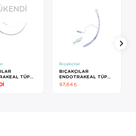
ÜKENDI
ar
Bıçakçılar
ILAR
BIÇAKÇILAR
RAKEAL TÜP
ENDOTRAKEAL TÜP
Lİ /BALONLU
KAFLI/BALONLU NO:
Dİ
97,64
0 ENTÜBASYON
7.5 ENTÜBASYON
TÜPÜ