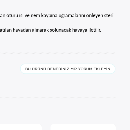
an ötürü ısı ve nem kaybına uğramalarını önleyen steril
tılan havadan alınarak solunacak havaya iletilir.
BU ÜRÜNÜ DENEDINIZ MI? YORUM EKLEYIN