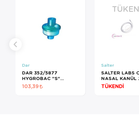
TÜKEN
Dar
Salter
DAR 352/5877
SALTER LABS 
HYGROBAC "S"
NASAL KANÜL 2
BAKTERİ FİLTRESİ
103,39
TÜKENDİ