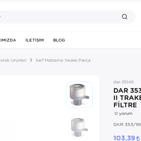
IMIZDA
İLETIŞIM
BLOG
tek Ürünleri
Sarf Malzeme ,Yedek Parça
dar-35149
DAR 35
II TRAK
FİLTRE
0
yorum
DAR 353/19
103,39