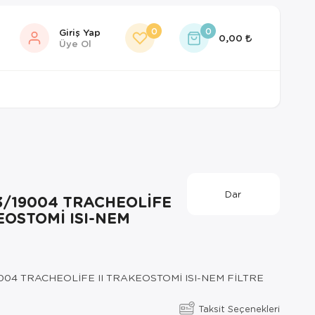
0
0
Giriş Yap
0,00
Üye Ol
Dar
3/19004 TRACHEOLİFE
EOSTOMİ ISI-NEM
004 TRACHEOLİFE II TRAKEOSTOMİ ISI-NEM FİLTRE
Taksit Seçenekleri