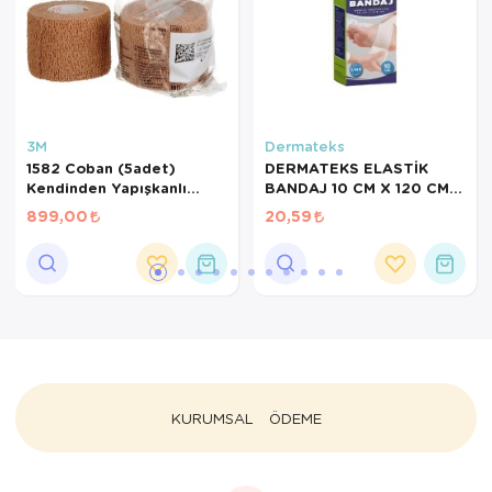
3M
Dermateks
1582 Coban (5adet)
DERMATEKS ELASTİK
Kendinden Yapışkanlı
BANDAJ 10 CM X 120 CM
Sabitleme Sporcu Bandajı
(POŞETLİ-KUTUSUZ)
899,00
20,59
5cmx4,5m
KURUMSAL
ÖDEME