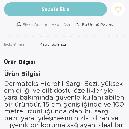
Ortopedi Ürünleri
Sepete Ekle
Ortopedi Ürünleri
Fiyatı Düşünce Haber Ver
Bu Ürünü Paylaş
Ortopedi Ürünleri
İade Bilgisi:
Ortopedi Ürünleri
Ortopedi Ürünleri
Ürün Bilgisi
Ortopedi Ürünleri
Ürün Bilgisi
Dermateks Hidrofil Sargı Bezi, yüksek
Sarf Malzemeleri
emiciliği ve cilt dostu özellikleriyle
Sarf Malzemeleri
yara bakımında güvenle kullanılabilen
bir üründür. 15 cm genişliğinde ve 100
Yara Bakım Ürünleri
metre uzunluğunda olan bu sargı
bezi, yara iyileşmesini hızlandıran ve
hijyenik bir koruma sağlayan ideal bir