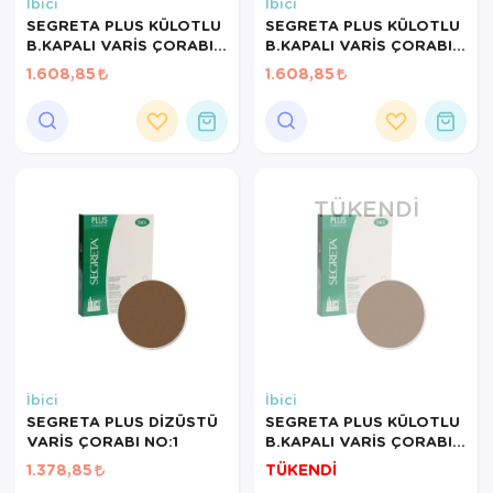
Hasta Bakım Ürünleri
Süt Saklama 
Steteskoplar
İbici
İbici
SEGRETA PLUS KÜLOTLU
SEGRETA PLUS KÜLOTLU
B.KAPALI VARİS ÇORABI
B.KAPALI VARİS ÇORABI
Hasta Bakım Ürünleri
Tansiyon Ale
NO:5/23
NO:4/23
1.608,85
1.608,85
Hasta Bakım Ürünleri
Tansiyon Ale
Hava nemlendirici
Tıbbi Cihazla
Isıtıcı Battaniye
TÜKENDI
KIzilotesi isik
Kişisel Bakım ve Sağlık
Kişisel Bakım ve Sağlık
Kişisel Bakım ve Sağlık
İbici
İbici
SEGRETA PLUS DİZÜSTÜ
SEGRETA PLUS KÜLOTLU
Ortopedi Ürünleri
VARİS ÇORABI NO:1
B.KAPALI VARİS ÇORABI
NO:2/23
1.378,85
TÜKENDİ
Ortopedi Ürünleri