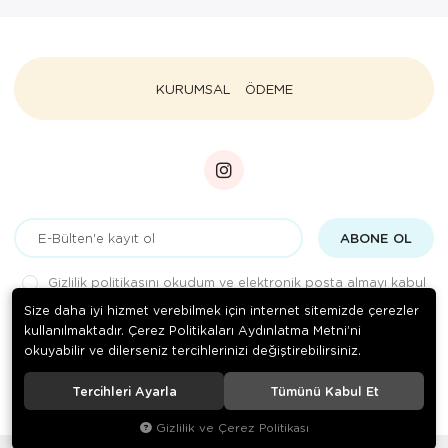
KURUMSAL
ÖDEME
ABONE OL
Gizlilik politikasını
okudum ve elektronik posta almayı kabul
ediyorum.
Size daha iyi hizmet verebilmek için internet sitemizde çerezler
kullanılmaktadır. Çerez Politikaları Aydınlatma Metni’ni
okuyabilir ve dilerseniz tercihlerinizi değiştirebilirsiniz.
© 2020
Medizin Teknik
. Tüm hakları saklıdır.
Tercihleri Ayarla
Tümünü Kabul Et
Gizlilik ve Çerez Politikası
®
Hipotenüs
Yeni Nesil E-Ticaret Sistemleri ile Hazırlanmıştır.