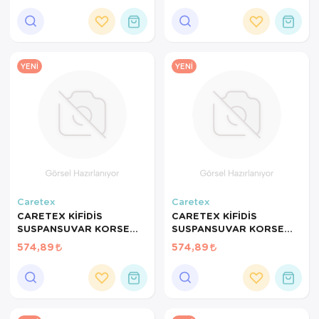
YENI
YENI
Caretex
Caretex
CARETEX KİFİDİS
CARETEX KİFİDİS
SUSPANSUVAR KORSE
SUSPANSUVAR KORSE
BEYAZ NO:2 SMALL BEL
BEYAZ NO:1 X-SMALL BEL
574,89
574,89
ÇEVRESİ:63-70CM İÇİN
ÇEVRESİ:56-62 CM İÇİN
UYGUN
UYGUN