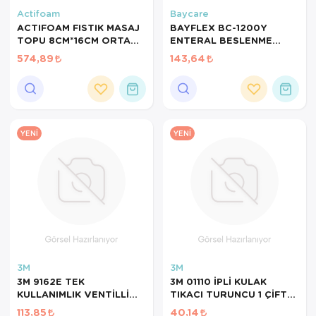
Actifoam
Baycare
ACTIFOAM FISTIK MASAJ
BAYFLEX BC-1200Y
TOPU 8CM*16CM ORTA
ENTERAL BESLENME
SERT ACTİFOAM FISTIK
TORBASI (SETİ-YIKAMALI
574,89
143,64
ŞEKLİNDE MASAJ TOPU
- TEK- ÇİFT Y PORTLU
1200ML)
YENI
YENI
3M
3M
3M 9162E TEK
3M 01110 İPLİ KULAK
KULLANIMLIK VENTİLLİ
TIKACI TURUNCU 1 ÇİFT
TOZ MASKESİ FFP2 N95
EARPLUGS
113,85
40,14