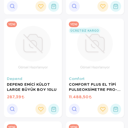
Ortopedi Ürünleri
Ortopedi Ürünleri
YENI
YENI
ÜCRETSIZ KARGO
Ortopedi Ürünleri
Ortopedi Ürünleri
Ortopedi Ürünleri
Ortopedi Ürünleri
Depend
Comfort
Sarf Malzemeleri
DEPEND EMİCİ KÜLOT
COMFORT PLUS EL TİPİ
LARGE BÜYÜK BOY 10LU
PULSEOKSİMETRE PRO-
Sarf Malzemeleri
PM350 NELLCOR PROB
287,39
11.488,50
UYUMLU ŞARJ EDİLEBİLİR
ALARMLI EL TİPİ
Yara Bakım Ürünleri
PEDİATRİK PROB İLE
YENI
YENI