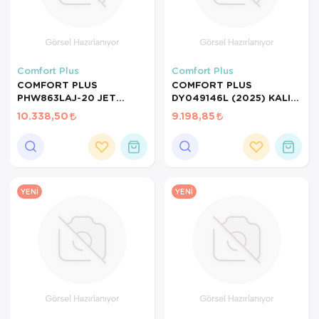
Comfort Plus
Comfort Plus
COMFORT PLUS
COMFORT PLUS
PHW863LAJ-20 JET
DY049146L (2025) KALIN
BLACK ALÜMİNYUM
TEKERLEKLİ ROLATÖR
10.338,50
9.198,85
TEKERLEKLİ SANDALYE
YÜRÜTEÇ
YENI
YENI