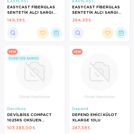
Hasta Bakım Ürünleri
Süt Saklama 
Steteskoplar
EASYCAST
EASYCAST
EASYCAST FİBERGLAS
EASYCAST FİBERGLAS
SENTETİK ALÇI SARGI
SENTETİK ALÇI SARGI
Hasta Bakım Ürünleri
Tansiyon Ale
2INCH
5INCH
149,39
264,39
Hasta Bakım Ürünleri
Tansiyon Ale
Hava nemlendirici
Tıbbi Cihazla
Isıtıcı Battaniye
YENI
YENI
ÜCRETSIZ KARGO
KIzilotesi isik
Kişisel Bakım ve Sağlık
Kişisel Bakım ve Sağlık
Kişisel Bakım ve Sağlık
Devilbiss
Depend
DEVİLBİSS COMPACT
DEPEND EMİCİ KÜLOT
Ortopedi Ürünleri
1025KS OKSİJEN
XLARGE 10LU
KONSANTRATÖRÜ 10LT
103.385,00
287,39
Ortopedi Ürünleri
KAPASİTELİ DEVILBISS