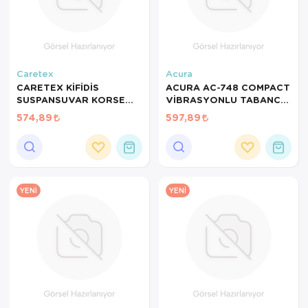
Caretex
Acura
CARETEX KİFİDİS
ACURA AC-748 COMPACT
SUSPANSUVAR KORSE
VİBRASYONLU TABANCA
BEYAZ NO:4 LARGE BEL
MODELİ TİTREŞİMLİ
574,89
597,89
ÇEVRESİ:79-86CM İÇİN
MASAJ ALETİ MİNİ MODEL
UYGUN
COMPACT
YENI
YENI