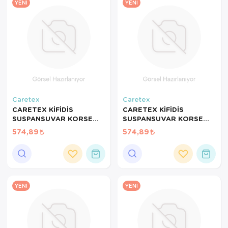
YENI
YENI
Caretex
Caretex
CARETEX KİFİDİS
CARETEX KİFİDİS
SUSPANSUVAR KORSE
SUSPANSUVAR KORSE
BEYAZ NO:3 MEDİUM BEL
BEYAZ NO:6 2X-LARGE
574,89
574,89
ÇEVRESİ:71-78CM İÇİN
BEL ÇEVRESİ:87-96CM
UYGUN
İÇİN UYGUN
YENI
YENI