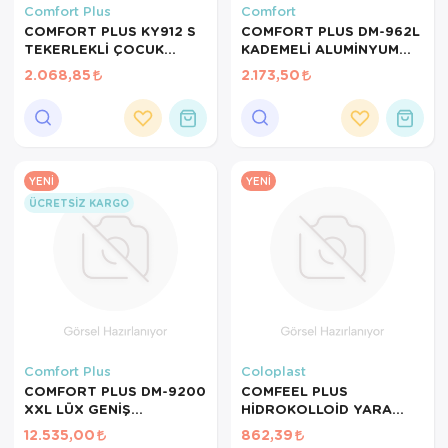
Comfort Plus
Comfort
COMFORT PLUS KY912 S
COMFORT PLUS DM-962L
TEKERLEKLİ ÇOCUK
KADEMELİ ALUMİNYUM
WALKER
WALKER(202512)
2.068,85
2.173,50
YENI
YENI
ÜCRETSIZ KARGO
Comfort Plus
Coloplast
COMFORT PLUS DM-9200
COMFEEL PLUS
XXL LÜX GENİŞ
HİDROKOLLOİD YARA
ALUMİNYUM ROLATÖR
ÖRTÜSÜ SAKRAL 17CM
12.535,00
862,39