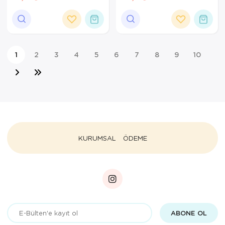
1
2
3
4
5
6
7
8
9
10
KURUMSAL
ÖDEME
ABONE OL