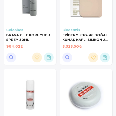
Coloplast
Biodermis
BRAVA CİLT KORUYUCU
EPİDERM FDG-46 DOĞAL
SPREY 50ML
KUMAŞ KAPLI SİLİKON JEL
TABAKA YARA İZİ
964,62
3.323,50
GİDERİCİ
14.5CMX12CM/0.09CM