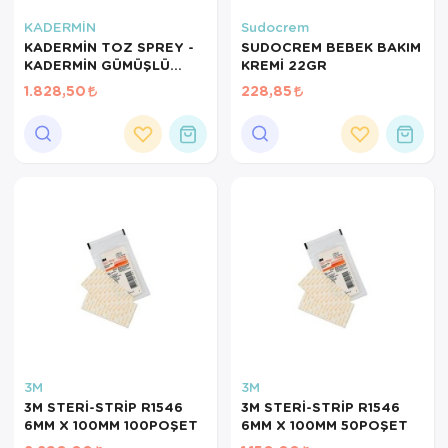
KADERMİN
Sudocrem
KADERMİN TOZ SPREY -
SUDOCREM BEBEK BAKIM
KADERMİN GÜMÜŞLÜ
KREMİ 22GR
YARA SPREYİ 125ML
1.828,50
228,85
3M
3M
3M STERİ-STRİP R1546
3M STERİ-STRİP R1546
6MM X 100MM 100POŞET
6MM X 100MM 50POŞET