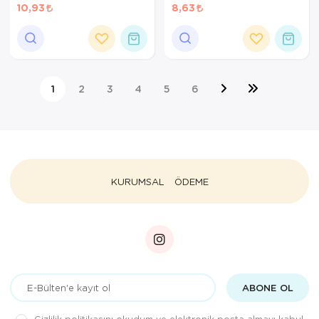
ÖRTÜSÜ 5CMX9CM C609
ÖRTÜSÜ 5CMX7,5CM
10,93
8,63
CLiVEX
C607 CLiVEX
1
2
3
4
5
6
KURUMSAL
ÖDEME
ABONE OL
Gizlilik politikasını
okudum ve elektronik posta almayı kabul