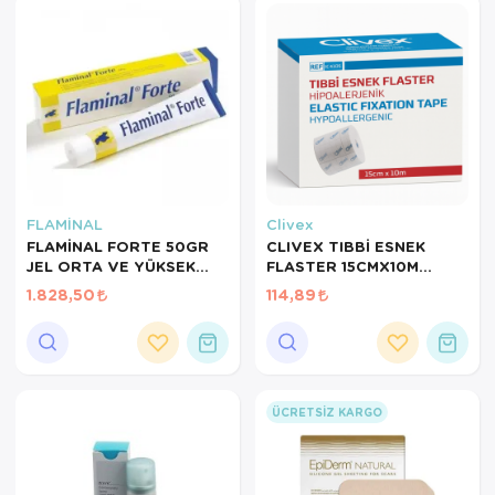
FLAMİNAL
Clivex
FLAMİNAL FORTE 50GR
CLIVEX TIBBİ ESNEK
JEL ORTA VE YÜKSEK
FLASTER 15CMX10M
EKSUDALI YARALAR İÇİN
HİPOALERJENİK FİX
1.828,50
114,89
FLASTER CLİVEX IC4115
ÜCRETSIZ KARGO