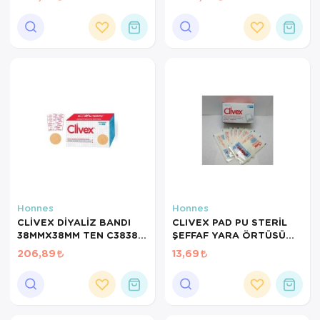
HEMOSTATİK BASI BANDI
Ortopedi Ürünleri
Ortopedi Ürünleri
Ortopedi Ürünleri
Ortopedi Ürünleri
Ortopedi Ürünleri
Ortopedi Ürünleri
Sarf Malzemeleri
Honnes
Honnes
CLİVEX DİYALİZ BANDI
CLIVEX PAD PU STERİL
Sarf Malzemeleri
38MMX38MM TEN C3838
ŞEFFAF YARA ÖRTÜSÜ
1KUTU=100ADET
5CMX9CM C6109P CLiVEX
206,89
13,69
HEMOSTATİK BASI BANDI
SIVI GEÇİRMEZ
Yara Bakım Ürünleri