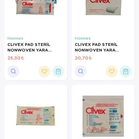
Honnes
Honnes
CLIVEX PAD STERİL
CLIVEX PAD STERİL
NONWOVEN YARA
NONWOVEN YARA
ÖRTÜSÜ 9CMX30CM
ÖRTÜSÜ 9CMX25CM C625
25,30
20,70
C630 CLiVEX
CLiVEX