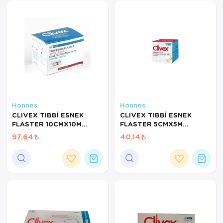
Honnes
Honnes
CLIVEX TIBBİ ESNEK
CLIVEX TIBBİ ESNEK
FLASTER 10CMX10M
FLASTER 5CMX5M
HİPOALERJENİK FİX
HİPOALERJENİK FİX
97,64
40,14
FLASTER CLİVEX C4110
FLASTER CLİVEX IC4505