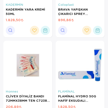
Hasta Bakım Ürünleri
Süt Saklama 
Steteskoplar
KADERMİN
Coloplast
KADERMİN YARA KREMİ
BRAVA YAPIŞKAN
Hasta Bakım Ürünleri
Tansiyon Ale
50ML
ÇIKARICI SPREY
COLOPLAST 12010
1.828,50
896,86
Hasta Bakım Ürünleri
Tansiyon Ale
Hava nemlendirici
Tıbbi Cihazla
Isıtıcı Battaniye
KIzilotesi isik
Kişisel Bakım ve Sağlık
Kişisel Bakım ve Sağlık
Kişisel Bakım ve Sağlık
Honnes
FLAMİNAL
Ortopedi Ürünleri
CLİVEX DİYALİZ BANDI
FLAMİNAL HYDRO 50G
72MMX38MM TEN C7238
HAFİF EKSUDALI
Ortopedi Ürünleri
1KUTU=50ADET
YARALAR İÇİN
206,89
1.828,50