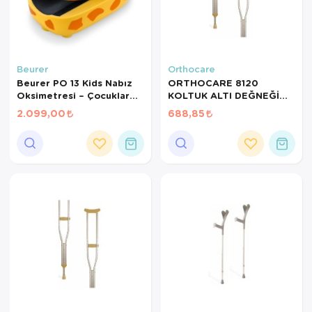
Beurer
Orthocare
Beurer PO 13 Kids Nabız
ORTHOCARE 8120
Oksimetresi – Çocuklar
KOLTUK ALTI DEĞNEĞİ
İçin SpO2 & Nabız Ölçer
MEDİUM 1 ADET
2.099,00
688,85
Parmak Tipi