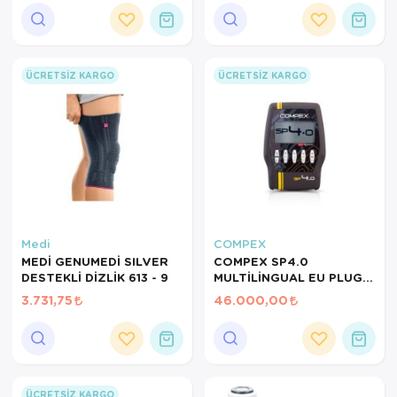
SARI
Ortopedi Ürünleri
Ortopedi Ürünleri
ÜCRETSIZ KARGO
ÜCRETSIZ KARGO
Ortopedi Ürünleri
Ortopedi Ürünleri
Ortopedi Ürünleri
Ortopedi Ürünleri
Medi
COMPEX
Sarf Malzemeleri
MEDİ GENUMEDİ SILVER
COMPEX SP4.0
DESTEKLİ DİZLİK 613 - 9
MULTİLİNGUAL EU PLUG
Sarf Malzemeleri
TENS CİHAZI
3.731,75
46.000,00
Yara Bakım Ürünleri
ÜCRETSIZ KARGO