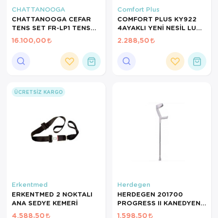
CHATTANOOGA
Comfort Plus
CHATTANOOGA CEFAR
COMFORT PLUS KY922
TENS SET FR-LP1 TENS
4AYAKLI YENİ NESİL LUX
CİHAZI
KATLANIR IŞIKLI BASTON
16.100,00
2.288,50
ÜCRETSIZ KARGO
Erkentmed
Herdegen
ERKENTMED 2 NOKTALI
HERDEGEN 201700
ANA SEDYE KEMERİ
PROGRESS II KANEDYEN
1ADET
4.588,50
1.598,50