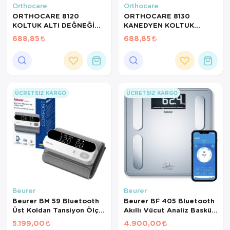
Orthocare
Orthocare
ORTHOCARE 8120
ORTHOCARE 8130
KOLTUK ALTI DEĞNEĞİ
KANEDYEN KOLTUK
LARGE 1 ADET
DEĞNEĞİ 1 ADET
688,85
688,85
KATLANIR ÖZELLİKTE
ÜCRETSIZ KARGO
ÜCRETSIZ KARGO
Beurer
Beurer
Beurer BM 59 Bluetooth
Beurer BF 405 Bluetooth
Üst Koldan Tansiyon Ölçer
Akıllı Vücut Analiz Baskülü
– Kablosuz Manşet, Şarj
– 200 kg Kapasiteli Dijital
5.199,00
4.900,00
Edilebilir, Aritmi Tespiti
Yağ Ölçer