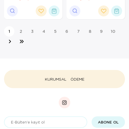
1
2
3
4
5
6
7
8
9
10
KURUMSAL
ÖDEME
ABONE OL