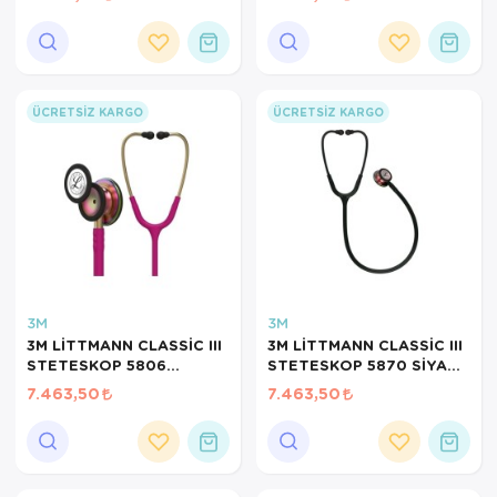
Ortopedi Ürünleri
Ortopedi Ürünleri
ÜCRETSIZ KARGO
ÜCRETSIZ KARGO
Ortopedi Ürünleri
Ortopedi Ürünleri
Ortopedi Ürünleri
Ortopedi Ürünleri
Sarf Malzemeleri
3M
3M
3M LİTTMANN CLASSİC III
3M LİTTMANN CLASSİC III
Sarf Malzemeleri
STETESKOP 5806
STETESKOP 5870 SİYAH
RASBERY
GÖKKUŞAĞI ÇAN
7.463,50
7.463,50
Yara Bakım Ürünleri