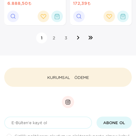
6.888,50
172,39
1
2
3
KURUMSAL
ÖDEME
ABONE OL
Gizlilik politikasını
okudum ve elektronik posta almayı kabul