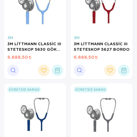
3M
3M
3M LİTTMANN CLASSİC III
3M LİTTMANN CLASSİC III
STETESKOP 5630 GÖK
STETESKOP 5627 BORDO
MAVİSİ
6.888,50
6.888,50
ÜCRETSIZ KARGO
ÜCRETSIZ KARGO