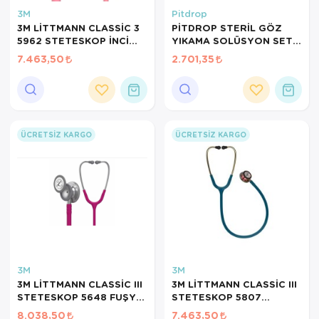
Hasta Bakım Ürünleri
Süt Saklama 
Steteskoplar
3M
Pitdrop
3M LİTTMANN CLASSİC 3
PİTDROP STERİL GÖZ
Hasta Bakım Ürünleri
Tansiyon Ale
5962 STETESKOP İNCİ
YIKAMA SOLÜSYON SET
PEMBESİ & AYNALI ÇAN
2Lİ AYNALI İSTASYON
7.463,50
2.701,35
Hasta Bakım Ürünleri
Tansiyon Ale
STETOSKOP
PH074+P074 MAVİ MAVİ
KİMYASAL
Hava nemlendirici
Tıbbi Cihazla
Isıtıcı Battaniye
ÜCRETSIZ KARGO
ÜCRETSIZ KARGO
KIzilotesi isik
Kişisel Bakım ve Sağlık
Kişisel Bakım ve Sağlık
Kişisel Bakım ve Sağlık
3M
3M
Ortopedi Ürünleri
3M LİTTMANN CLASSİC III
3M LİTTMANN CLASSİC III
STETESKOP 5648 FUŞYA
STETESKOP 5807
Ortopedi Ürünleri
RASPBERRY
KARAYİP MAVİ RAİNBOW
8.038,50
7.463,50