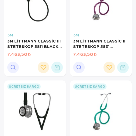
3M
3M
3M LİTTMANN CLASSİC III
3M LİTTMANN CLASSİC III
STETESKOP 5811 BLACK
STETESKOP 5831
SMOKE
MÜRDÜM
7.463,50
7.463,50
ÜCRETSIZ KARGO
ÜCRETSIZ KARGO