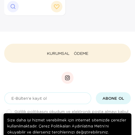
Ortopedi Ürünleri
Ortopedi Ürünleri
Ortopedi Ürünleri
Ortopedi Ürünleri
KURUMSAL
ÖDEME
Ortopedi Ürünleri
Ortopedi Ürünleri
Sarf Malzemeleri
ABONE OL
Sarf Malzemeleri
Gizlilik politikasını
okudum ve elektronik posta almayı kabul
Yara Bakım Ürünleri
ediyorum.
Size daha iyi hizmet verebilmek için internet sitemizde çerezler
kullanılmaktadır. Çerez Politikaları Aydınlatma Metni’ni
okuyabilir ve dilerseniz tercihlerinizi değiştirebilirsiniz.