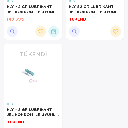
Hasta Bakım Ürünleri
Süt Saklama 
Steteskoplar
KLY
KLY
KLY 42 GR LUBRIKANT
KLY 82 GR LUBRIKANT
JEL KONDOM İLE UYUMLU
JEL KONDOM İLE UYUMLU
Hasta Bakım Ürünleri
Tansiyon Ale
STERİL
STERİL
149,39
TÜKENDİ
Hasta Bakım Ürünleri
Tansiyon Ale
Hava nemlendirici
Tıbbi Cihazla
Isıtıcı Battaniye
TÜKENDI
KIzilotesi isik
Kişisel Bakım ve Sağlık
Kişisel Bakım ve Sağlık
Kişisel Bakım ve Sağlık
KLY
KLY 42 GR LUBRIKANT
Ortopedi Ürünleri
JEL KONDOM İLE UYUMLU
NON-STERİL
TÜKENDİ
Ortopedi Ürünleri