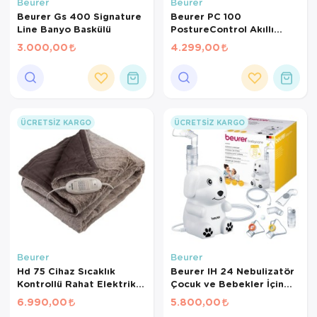
Hasta Bakım Ürünleri
Süt Saklama 
Steteskoplar
Beurer
Beurer
Beurer Gs 400 Signature
Beurer PC 100
Line Banyo Baskülü
PostureControl Akıllı
Hasta Bakım Ürünleri
Tansiyon Ale
Duruş Eğitmeni –
3.000,00
4.299,00
Bluetooth Bağlantılı
Hasta Bakım Ürünleri
Tansiyon Ale
Postür Düzeltici ve Sırt
Sağlığı Destekleyici
Sensör
Hava nemlendirici
Tıbbi Cihazla
Isıtıcı Battaniye
ÜCRETSIZ KARGO
ÜCRETSIZ KARGO
KIzilotesi isik
Kişisel Bakım ve Sağlık
Kişisel Bakım ve Sağlık
Kişisel Bakım ve Sağlık
Beurer
Beurer
Hd 75 Cihaz Sıcaklık
Beurer IH 24 Nebulizatör
Ortopedi Ürünleri
Kontrollü Rahat Elektrikli
Çocuk ve Bebekler İçin
Battaniye Elektronik, 6
Kompresörlü Nebulizatör
6.990,00
5.800,00
Ortopedi Ürünleri
Seviye Sıcaklık
– Sessiz ve Etkili Solunum