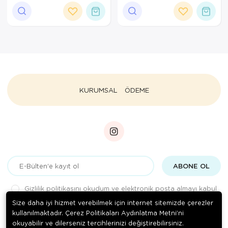
Destek Cihazı
Ortopedi Ürünleri
Ortopedi Ürünleri
Ortopedi Ürünleri
Ortopedi Ürünleri
KURUMSAL
ÖDEME
Ortopedi Ürünleri
Ortopedi Ürünleri
Sarf Malzemeleri
ABONE OL
Sarf Malzemeleri
Gizlilik politikasını
okudum ve elektronik posta almayı kabul
Yara Bakım Ürünleri
ediyorum.
Size daha iyi hizmet verebilmek için internet sitemizde çerezler
kullanılmaktadır. Çerez Politikaları Aydınlatma Metni’ni
okuyabilir ve dilerseniz tercihlerinizi değiştirebilirsiniz.