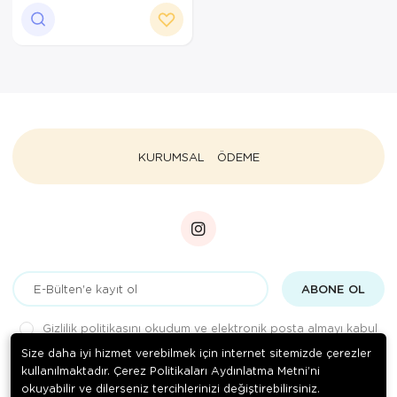
Ortopedi Ürünleri
Ortopedi Ürünleri
Ortopedi Ürünleri
Ortopedi Ürünleri
KURUMSAL
ÖDEME
Ortopedi Ürünleri
Ortopedi Ürünleri
Sarf Malzemeleri
ABONE OL
Sarf Malzemeleri
Gizlilik politikasını
okudum ve elektronik posta almayı kabul
Yara Bakım Ürünleri
ediyorum.
Size daha iyi hizmet verebilmek için internet sitemizde çerezler
kullanılmaktadır. Çerez Politikaları Aydınlatma Metni’ni
okuyabilir ve dilerseniz tercihlerinizi değiştirebilirsiniz.