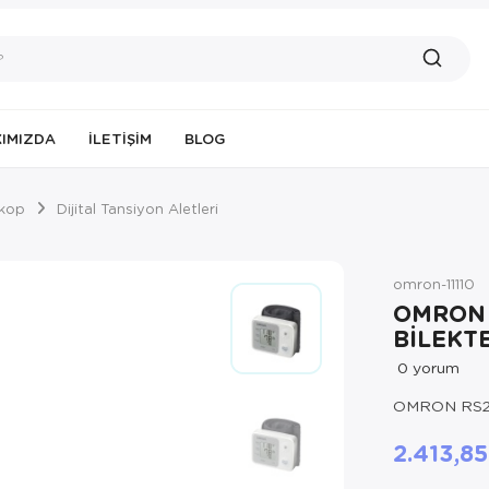
IMIZDA
İLETIŞIM
BLOG
skop
Dijital Tansiyon Aletleri
omron-11110
OMRON 
BİLEKT
0
yorum
OMRON RS2
2.413,8