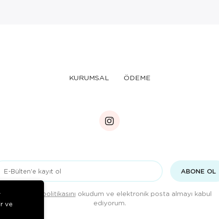
KURUMSAL
ÖDEME
ABONE OL
Gizlilik politikasını
okudum ve elektronik posta almayı kabul
r
ediyorum.
ir ve