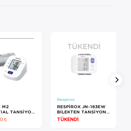
TÜKENDI
Respirox
 M2
RESPİROX JN-163EW
IAL TANSİYON
BİLEKTEN TANSİYON
ESSENTİAL
ALETİ
50
TÜKENDİ