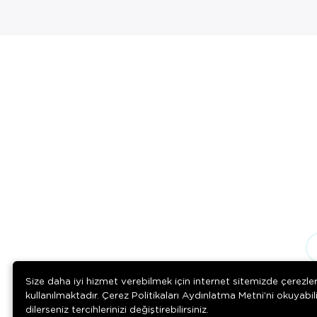
ALETİ BİLEKTEN
ÖLÇEN
Size daha iyi hizmet verebilmek için internet sitemizde çerezle
kullanılmaktadır. Çerez Politikaları Aydınlatma Metni’ni okuyabil
dilerseniz tercihlerinizi değiştirebilirsiniz.