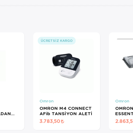
ÜCRETSIZ KARGO
Omron
Omron
OMRON M4 CONNECT
OMRON
LDAN
AFib TANSİYON ALETİ
ESSENT
SİYON
ALETİ 
3.783,50
2.863,
M TYPE-