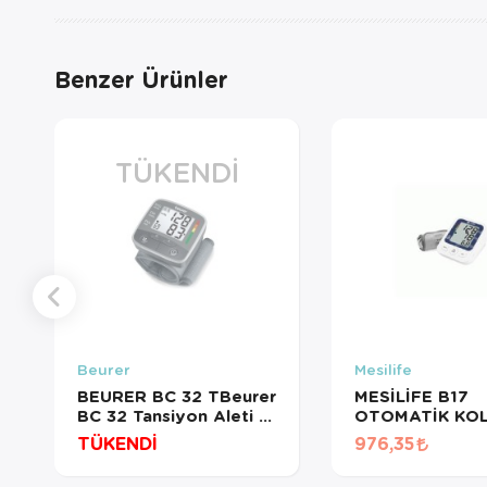
Benzer Ürünler
TÜKENDI
Beurer
Mesilife
BEURER BC 32 TBeurer
MESİLİFE B17
BC 32 Tansiyon Aleti |
OTOMATİK KO
Bilekten Ölçüm, Aritmi
KONUŞAN TAN
TÜKENDİ
976,35
Tespiti, Kullanıcı Dostu
ALETİ 22-42C
TasarımANSİYON
C USB KABLO