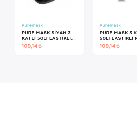
Puremask
Puremask
PURE MASK SİYAH 3
PURE MASK 3 K
KATLI 50Lİ LASTİKLİ
50Lİ LASTİKLİ
MASKE
BEYAZ
109,14
109,14