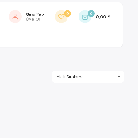
0
0
Giriş Yap
0,00
Üye Ol