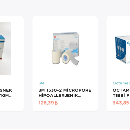
3M
Octame
ESNEK
3M 1530-2 MİCROPORE
OCTAM
X10M
HİPOALLERJENİK
TIBBİ 
 FİX
FLASTER 5,0CMX9,1M
15CM 15
126,39
343,85
EX
1ADET
FLAST