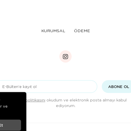
KURUMSAL
ÖDEME
ABONE OL
Gizlilik politikasını
okudum ve elektronik posta almayı kabul
r
ediyorum.
ir ve
Et