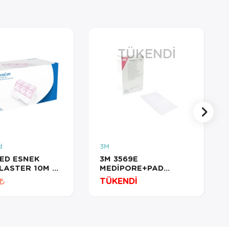
TÜKENDI
d
3M
ED ESNEK
3M 3569E
FLASTER 10M X
MEDİPORE+PAD
115 FİX
PANSUMAN ÖRTÜSÜ
TÜKENDİ
ER
10CMX15CM