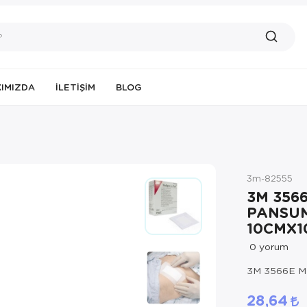
IMIZDA
İLETIŞIM
BLOG
3m-82555
3M 356
PANSU
10CMX1
0
yorum
3M 3566E 
28,64