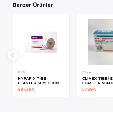
Benzer Ürünler
BSN
Clivex
HYPAFİX TIBBİ
CLIVEX TIBBİ 
FLASTER 5CM X 10M
FLASTER 5CM
HİPOALERJENİK
287,39
57,39
FLASTER CLİV
IC4105