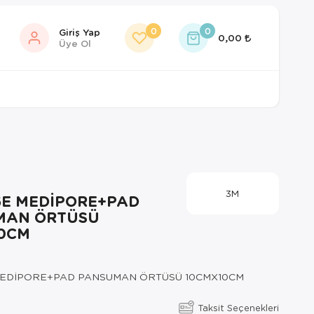
0
0
Giriş Yap
0,00
Üye Ol
3M
6E MEDİPORE+PAD
MAN ÖRTÜSÜ
0CM
MEDİPORE+PAD PANSUMAN ÖRTÜSÜ 10CMX10CM
Taksit Seçenekleri