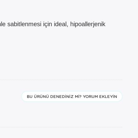
e sabitlenmesi için ideal, hipoallerjenik
BU ÜRÜNÜ DENEDINIZ MI? YORUM EKLEYIN