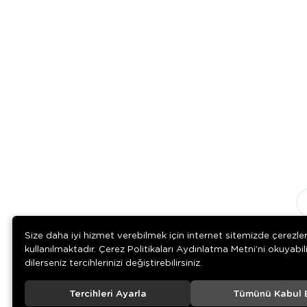
Size daha iyi hizmet verebilmek için internet sitemizde çerezle
kullanılmaktadır. Çerez Politikaları Aydınlatma Metni’ni okuyabil
dilerseniz tercihlerinizi değiştirebilirsiniz.
Tercihleri Ayarla
Tümünü Kabul 