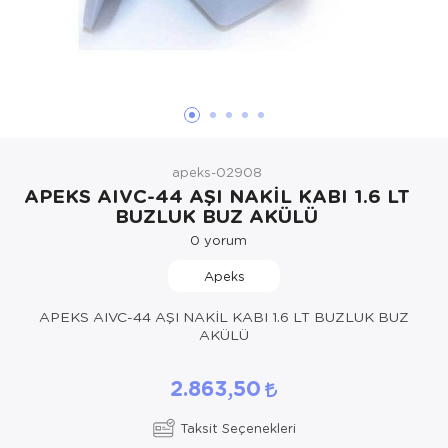
Hasta Bakım Ürünleri
Süt Saklama 
Steteskoplar
Hasta Bakım Ürünleri
Tansiyon Ale
Hasta Bakım Ürünleri
Tansiyon Ale
Hava nemlendirici
Tıbbi Cihazla
apeks-02908
Isıtıcı Battaniye
APEKS AIVC-44 AŞI NAKİL KABI 1.6 LT
BUZLUK BUZ AKÜLÜ
KIzilotesi isik
0
yorum
Kişisel Bakım ve Sağlık
Apeks
Kişisel Bakım ve Sağlık
APEKS AIVC-44 AŞI NAKİL KABI 1.6 LT BUZLUK BUZ
AKÜLÜ
Kişisel Bakım ve Sağlık
2.863,50
Ortopedi Ürünleri
Taksit Seçenekleri
Ortopedi Ürünleri