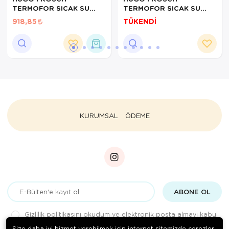
TERMOFOR SICAK SU
TERMOFOR SICAK SU
TORBASI KREM POLAR
TORBASI MAVİ KAZAK
918,85
TÜKENDİ
ZÜRAFA
ÖRGÜ
KURUMSAL
ÖDEME
ABONE OL
Gizlilik politikasını
okudum ve elektronik posta almayı kabul
ediyorum.
Size daha iyi hizmet verebilmek için internet sitemizde çerezler