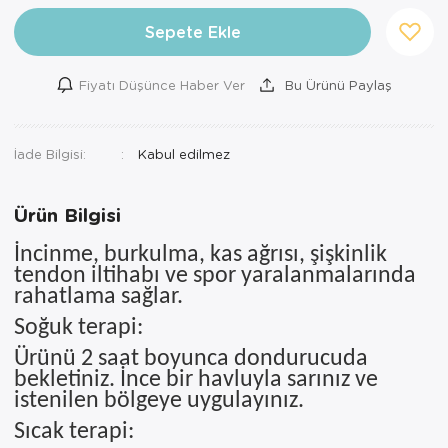
Ortopedi Ürünleri
Sepete Ekle
Ortopedi Ürünleri
Fiyatı Düşünce Haber Ver
Bu Ürünü Paylaş
Ortopedi Ürünleri
İade Bilgisi:
Ortopedi Ürünleri
Ortopedi Ürünleri
Ürün Bilgisi
Ortopedi Ürünleri
İncinme, burkulma, kas ağrısı, şişkinlik
tendon iltihabı ve spor yaralanmalarında
Sarf Malzemeleri
rahatlama sağlar.
Soğuk terapi:
Sarf Malzemeleri
Ürünü 2 saat boyunca dondurucuda
Yara Bakım Ürünleri
bekletiniz. İnce bir havluyla sarınız ve
istenilen bölgeye uygulayınız.
Sıcak terapi: