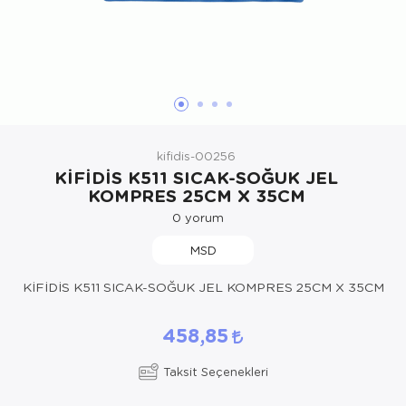
Hasta Bakım Ürünleri
Süt Saklama 
Steteskoplar
Hasta Bakım Ürünleri
Tansiyon Ale
Hasta Bakım Ürünleri
Tansiyon Ale
Hava nemlendirici
Tıbbi Cihazla
kifidis-00256
Isıtıcı Battaniye
KİFİDİS K511 SICAK-SOĞUK JEL
KOMPRES 25CM X 35CM
KIzilotesi isik
0
yorum
Kişisel Bakım ve Sağlık
MSD
Kişisel Bakım ve Sağlık
KİFİDİS K511 SICAK-SOĞUK JEL KOMPRES 25CM X 35CM
Kişisel Bakım ve Sağlık
458,85
Ortopedi Ürünleri
Taksit Seçenekleri
Ortopedi Ürünleri