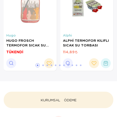
Hugo
Alphi
HUGO FROSCH
ALPHİ TERMOFOR KILIFLI
TERMOFOR SICAK SU
SICAK SU TORBASI
TORBASI NORVEÇ
TÜKENDİ
114,89
MODEL
KURUMSAL
ÖDEME