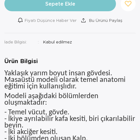
Sepete Ekle
Ortopedi Ürünleri
Fiyatı Düşünce Haber Ver
Bu Ürünü Paylaş
Ortopedi Ürünleri
Ortopedi Ürünleri
İade Bilgisi:
Ortopedi Ürünleri
Ürün Bilgisi
Ortopedi Ürünleri
Yaklaşık yarım boyut insan gövdesi.
Ortopedi Ürünleri
Masaüstü modeli olarak temel anatomi
eğitimi için kullanışlıdır.
Sarf Malzemeleri
Modeli aşağıdaki bölümlerden
oluşmaktadır:
Sarf Malzemeleri
- Temel vücut, gövde.
Yara Bakım Ürünleri
- İkiye ayrılabilir kafa kesiti, biri çıkarılabilir
beyin.
- İki akciğer kesiti.
- İki bölümden oluşan Kalp.