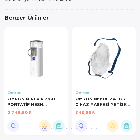
Benzer Ürünler
Omron
Omron
OMRON MİNİ AİR 360+
OMRON NEBULİZATÖR
PORTATİF MESH
CİHAZ MASKESİ YETİŞKİN
NEBÜLİZATöR
C28 YENİ KASA İÇİN
2.748,50
343,85
UYGUN NEW