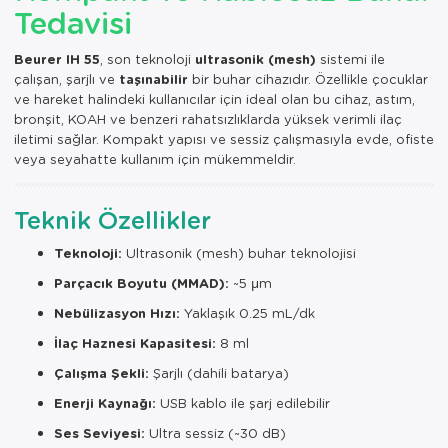
Tedavisi
Beurer IH 55
, son teknoloji
ultrasonik (mesh)
sistemi ile
çalışan, şarjlı ve
taşınabilir
bir buhar cihazıdır. Özellikle çocuklar
ve hareket halindeki kullanıcılar için ideal olan bu cihaz, astım,
bronşit, KOAH ve benzeri rahatsızlıklarda yüksek verimli ilaç
iletimi sağlar. Kompakt yapısı ve sessiz çalışmasıyla evde, ofiste
veya seyahatte kullanım için mükemmeldir.
Teknik Özellikler
Teknoloji:
Ultrasonik (mesh) buhar teknolojisi
Parçacık Boyutu (MMAD):
~5 µm
Nebülizasyon Hızı:
Yaklaşık 0.25 mL/dk
İlaç Haznesi Kapasitesi:
8 ml
Çalışma Şekli:
Şarjlı (dahili batarya)
Enerji Kaynağı:
USB kablo ile şarj edilebilir
Ses Seviyesi:
Ultra sessiz (~30 dB)