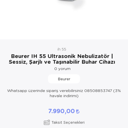
Hasta Bakım Ürünleri
Süt Saklama 
Steteskoplar
Hasta Bakım Ürünleri
Tansiyon Ale
Hasta Bakım Ürünleri
Tansiyon Ale
Hava nemlendirici
Tıbbi Cihazla
ih 55
Isıtıcı Battaniye
Beurer IH 55 Ultrasonik Nebulizatör |
Sessiz, Şarjlı ve Taşınabilir Buhar Cihazı
KIzilotesi isik
0
yorum
Kişisel Bakım ve Sağlık
Beurer
Kişisel Bakım ve Sağlık
Whatsapp üzerinde sipariş verebilirsiniz 08508853747 (3%
havale indirimi)
Kişisel Bakım ve Sağlık
7.990,00
Ortopedi Ürünleri
Taksit Seçenekleri
Ortopedi Ürünleri