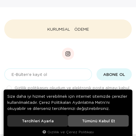
KURUMSAL
ÖDEME
ABONE OL
Gizlilik politikasını
okudum ve elektronik posta almayı kabul
ediyorum.
Size daha iyi hizmet verebilmek için internet sitemizde çerezler
kullanılmaktadır. Çerez Politikaları Aydınlatma Metni’ni
okuyabilir ve dilerseniz tercihlerinizi değiştirebilirsiniz.
© 2020
Medizin Teknik
. Tüm hakları saklıdır.
Tercihleri Ayarla
Tümünü Kabul Et
Gizlilik ve Çerez Politikası