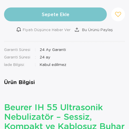
Ortopedi Ürünleri
Sepete Ekle
Ortopedi Ürünleri
Fiyatı Düşünce Haber Ver
Bu Ürünü Paylaş
Ortopedi Ürünleri
Ortopedi Ürünleri
Garanti Süresi
24 Ay Garanti
Garanti Süresi
24 ay
Ortopedi Ürünleri
İade Bilgisi:
Ortopedi Ürünleri
Ürün Bilgisi
Sarf Malzemeleri
Sarf Malzemeleri
Beurer IH 55 Ultrasonik
Yara Bakım Ürünleri
Nebulizatör – Sessiz,
Kompakt ve Kablosuz Buhar