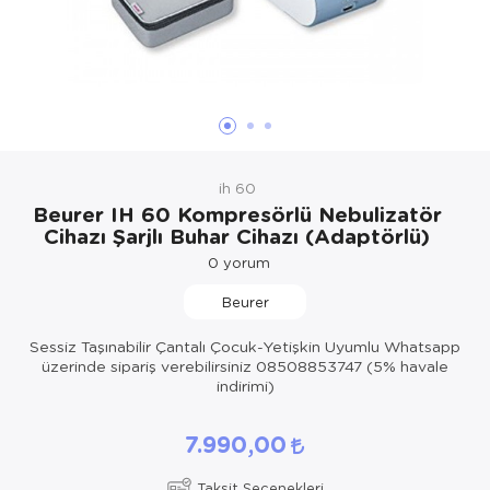
Hasta Bakım Ürünleri
Süt Saklama 
Steteskoplar
Hasta Bakım Ürünleri
Tansiyon Ale
Hasta Bakım Ürünleri
Tansiyon Ale
Hava nemlendirici
Tıbbi Cihazla
ih 60
Isıtıcı Battaniye
Beurer IH 60 Kompresörlü Nebulizatör
Cihazı Şarjlı Buhar Cihazı (Adaptörlü)
KIzilotesi isik
0
yorum
Kişisel Bakım ve Sağlık
Beurer
Kişisel Bakım ve Sağlık
Sessiz Taşınabilir Çantalı Çocuk-Yetişkin Uyumlu Whatsapp
üzerinde sipariş verebilirsiniz 08508853747 (5% havale
Kişisel Bakım ve Sağlık
indirimi)
Ortopedi Ürünleri
7.990,00
Ortopedi Ürünleri
Taksit Seçenekleri