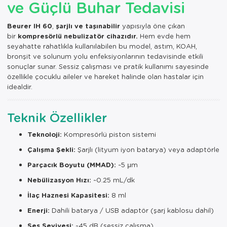
ve Güçlü Buhar Tedavisi
Beurer IH 60
,
şarjlı ve taşınabilir
yapısıyla öne çıkan
bir
kompresörlü nebulizatör cihazıdır.
Hem evde hem
seyahatte rahatlıkla kullanılabilen bu model, astım, KOAH,
bronşit ve solunum yolu enfeksiyonlarının tedavisinde etkili
sonuçlar sunar. Sessiz çalışması ve pratik kullanımı sayesinde
özellikle çocuklu aileler ve hareket halinde olan hastalar için
idealdir.
Teknik Özellikler
Teknoloji:
Kompresörlü piston sistemi
Çalışma Şekli:
Şarjlı (lityum iyon batarya) veya adaptörle
Parçacık Boyutu (MMAD):
~5 µm
Nebülizasyon Hızı:
~0.25 mL/dk
İlaç Haznesi Kapasitesi:
8 ml
Enerji:
Dahili batarya / USB adaptör (şarj kablosu dahil)
Ses Seviyesi:
~45 dB (sessiz çalışma)