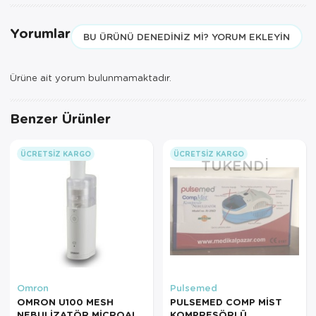
Yorumlar
BU ÜRÜNÜ DENEDINIZ MI? YORUM EKLEYIN
Ürüne ait yorum bulunmamaktadır.
Benzer Ürünler
ÜCRETSIZ KARGO
ÜCRETSIZ KARGO
TÜKENDI
Omron
Pulsemed
OMRON U100 MESH
PULSEMED COMP MİST
NEBULİZATÖR MİCROAIR
KOMPRESÖRLÜ