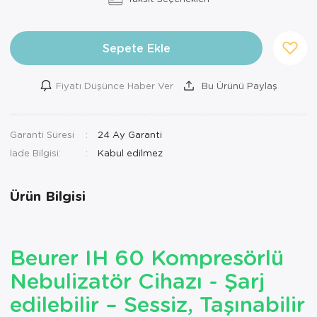
Ortopedi Ürünleri
Sepete Ekle
Ortopedi Ürünleri
Ortopedi Ürünleri
Fiyatı Düşünce Haber Ver
Bu Ürünü Paylaş
Ortopedi Ürünleri
Garanti Süresi
24 Ay Garanti
Ortopedi Ürünleri
İade Bilgisi:
Ortopedi Ürünleri
Ürün Bilgisi
Sarf Malzemeleri
Sarf Malzemeleri
Beurer IH 60 Kompresörlü
Yara Bakım Ürünleri
Nebulizatör Cihazı - Şarj
edilebilir – Sessiz, Taşınabilir