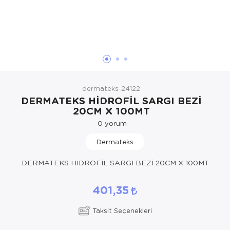
Hasta Bakım Ürünleri
Süt Saklama 
Steteskoplar
Hasta Bakım Ürünleri
Tansiyon Ale
Hasta Bakım Ürünleri
Tansiyon Ale
Hava nemlendirici
Tıbbi Cihazla
dermateks-24122
Isıtıcı Battaniye
DERMATEKS HİDROFİL SARGI BEZİ
20CM X 100MT
KIzilotesi isik
0
yorum
Kişisel Bakım ve Sağlık
Dermateks
Kişisel Bakım ve Sağlık
DERMATEKS HİDROFİL SARGI BEZİ 20CM X 100MT
Kişisel Bakım ve Sağlık
401,35
Ortopedi Ürünleri
Taksit Seçenekleri
Ortopedi Ürünleri