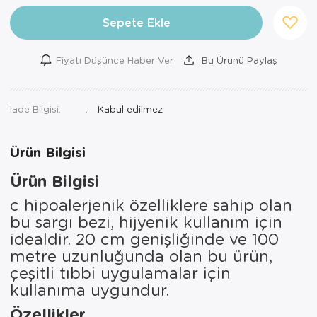
Ortopedi Ürünleri
Sepete Ekle
Ortopedi Ürünleri
Fiyatı Düşünce Haber Ver
Bu Ürünü Paylaş
Ortopedi Ürünleri
İade Bilgisi:
Ortopedi Ürünleri
Ortopedi Ürünleri
Ürün Bilgisi
Ortopedi Ürünleri
Ürün Bilgisi
c hipoalerjenik özelliklere sahip olan
Sarf Malzemeleri
bu sargı bezi, hijyenik kullanım için
Sarf Malzemeleri
idealdir. 20 cm genişliğinde ve 100
metre uzunluğunda olan bu ürün,
Yara Bakım Ürünleri
çeşitli tıbbi uygulamalar için
kullanıma uygundur.
Özellikler