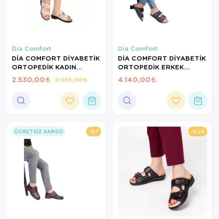
Dia Comfort
Dia Comfort
DİA COMFORT DİYABETİK
DİA COMFORT DİYABETİK
ORTOPEDİK KADIN
ORTOPEDİK ERKEK
TERLİK KREM-36 NUMARA
TERLİK LACİVERT-40
2.530,00
4.140,00
3.335,00
NUMARA
%7
%24
ÜCRETSIZ KARGO