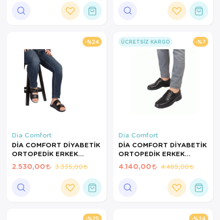
Ortopedi Ürünleri
Ortopedi Ürünleri
%24
%7
ÜCRETSIZ KARGO
Ortopedi Ürünleri
Ortopedi Ürünleri
Ortopedi Ürünleri
Ortopedi Ürünleri
Dia Comfort
Dia Comfort
Sarf Malzemeleri
DİA COMFORT DİYABETİK
DİA COMFORT DİYABETİK
ORTOPEDİK ERKEK
ORTOPEDİK ERKEK
Sarf Malzemeleri
TERLİK SİYAH-41 NUMARA
AYAKKABI SİYAH-44
2.530,00
4.140,00
3.335,00
4.485,00
NUMARA
Yara Bakım Ürünleri
%25
%24