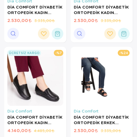
Hasta Bakım Ürünleri
Süt Saklama 
Steteskoplar
Dia Comfort
Dia Comfort
DİA COMFORT DİYABETİK
DİA COMFORT DİYABETİK
ORTOPEDİK KADIN
ORTOPEDİK KADIN
Hasta Bakım Ürünleri
Tansiyon Ale
TERLİK BORDO-38
TERLİK BORDO-37
2.530,00
2.530,00
3.335,00
3.335,00
NUMARA
NUMARA
Hasta Bakım Ürünleri
Tansiyon Ale
Hava nemlendirici
Tıbbi Cihazla
%7
%24
Isıtıcı Battaniye
ÜCRETSIZ KARGO
KIzilotesi isik
Kişisel Bakım ve Sağlık
Kişisel Bakım ve Sağlık
Kişisel Bakım ve Sağlık
Dia Comfort
Dia Comfort
DİA COMFORT DİYABETİK
DİA COMFORT DİYABETİK
Ortopedi Ürünleri
ORTOPEDİK KADIN
ORTOPEDİK ERKEK
AYAKKABI SİYAH-38
TERLİK SİYAH-42
4.140,00
2.530,00
4.485,00
3.335,00
Ortopedi Ürünleri
NUMARA
NUMARA