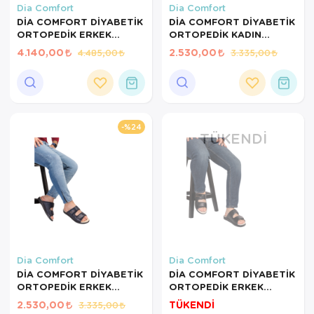
Dia Comfort
Dia Comfort
DİA COMFORT DİYABETİK
DİA COMFORT DİYABETİK
ORTOPEDİK ERKEK
ORTOPEDİK KADIN
AYAKKABI KAHVE-43
TERLİK SİYAH-37
4.140,00
2.530,00
4.485,00
3.335,00
NUMARA
NUMARA
%24
TÜKENDI
Dia Comfort
Dia Comfort
DİA COMFORT DİYABETİK
DİA COMFORT DİYABETİK
ORTOPEDİK ERKEK
ORTOPEDİK ERKEK
TERLİK LACİVERT-42
TERLİK SİYAH-44
2.530,00
TÜKENDİ
3.335,00
NUMARA
NUMARA