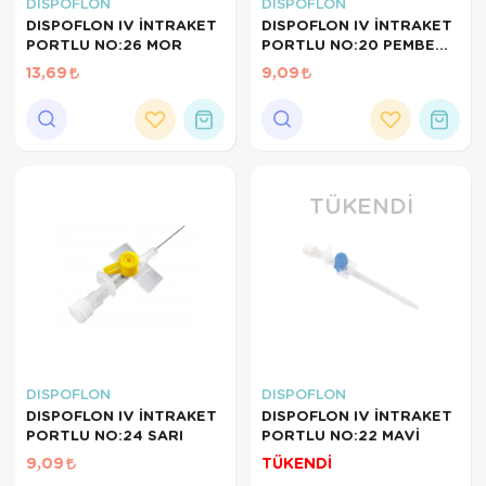
Hasta Bakım Ürünleri
Süt Saklama 
Steteskoplar
DISPOFLON
DISPOFLON
DISPOFLON IV İNTRAKET
DISPOFLON IV İNTRAKET
PORTLU NO:26 MOR
PORTLU NO:20 PEMBE
Hasta Bakım Ürünleri
Tansiyon Ale
I.V.KANUL
13,69
9,09
Hasta Bakım Ürünleri
Tansiyon Ale
Hava nemlendirici
Tıbbi Cihazla
Isıtıcı Battaniye
TÜKENDI
KIzilotesi isik
Kişisel Bakım ve Sağlık
Kişisel Bakım ve Sağlık
Kişisel Bakım ve Sağlık
DISPOFLON
DISPOFLON
DISPOFLON IV İNTRAKET
DISPOFLON IV İNTRAKET
Ortopedi Ürünleri
PORTLU NO:24 SARI
PORTLU NO:22 MAVİ
9,09
TÜKENDİ
Ortopedi Ürünleri