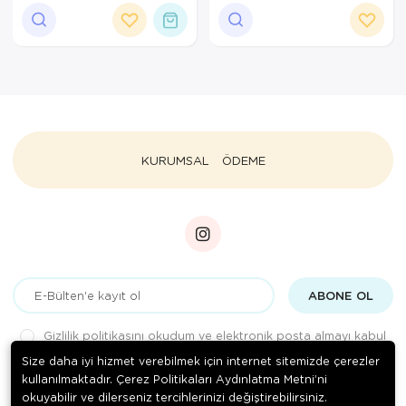
Ortopedi Ürünleri
Ortopedi Ürünleri
Ortopedi Ürünleri
Ortopedi Ürünleri
KURUMSAL
ÖDEME
Ortopedi Ürünleri
Ortopedi Ürünleri
Sarf Malzemeleri
ABONE OL
Sarf Malzemeleri
Gizlilik politikasını
okudum ve elektronik posta almayı kabul
Yara Bakım Ürünleri
ediyorum.
Size daha iyi hizmet verebilmek için internet sitemizde çerezler
kullanılmaktadır. Çerez Politikaları Aydınlatma Metni’ni
okuyabilir ve dilerseniz tercihlerinizi değiştirebilirsiniz.