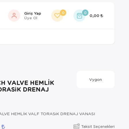
0
0
Giriş Yap
0,00
Üye Ol
Vygon
CH VALVE HEMLİK
ORASiK DRENAJ
ALVE HEMLİK VALF TORASiK DRENAJ VANASI
0
Taksit Seçenekleri