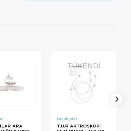
TÜKENDI
ar
Bıçakçılar
ILAR ARA
T.U.R ARTROSKOPİ