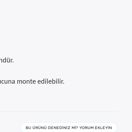
ndür.
ucuna monte edilebilir.
BU ÜRÜNÜ DENEDINIZ MI? YORUM EKLEYIN