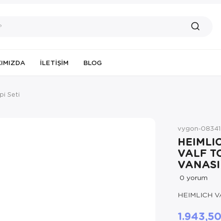
IMIZDA
İLETIŞIM
BLOG
pi Seti
vygon-08341
HEIMLI
VALF T
VANASI
0
yorum
HEIMLICH V
1.943,5