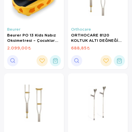
Beurer
Orthocare
Beurer PO 13 Kids Nabız
ORTHOCARE 8120
Oksimetresi – Çocuklar
KOLTUK ALTI DEĞNEĞİ
İçin SpO2 & Nabız Ölçer
MEDİUM 1 ADET
2.099,00
688,85
Parmak Tipi