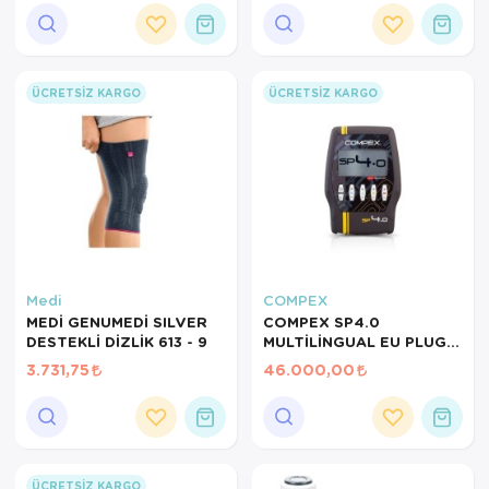
SARI
Ortopedi Ürünleri
Ortopedi Ürünleri
ÜCRETSIZ KARGO
ÜCRETSIZ KARGO
Ortopedi Ürünleri
Ortopedi Ürünleri
Ortopedi Ürünleri
Ortopedi Ürünleri
Medi
COMPEX
Sarf Malzemeleri
MEDİ GENUMEDİ SILVER
COMPEX SP4.0
DESTEKLİ DİZLİK 613 - 9
MULTİLİNGUAL EU PLUG
Sarf Malzemeleri
TENS CİHAZI
3.731,75
46.000,00
Yara Bakım Ürünleri
ÜCRETSIZ KARGO