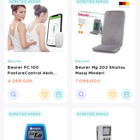
ÜCRETSIZ KARGO
ÜCRETSIZ KARGO
Beurer
Beurer
Beurer PC 100
Beurer Mg 202 Shiatsu
PostureControl Akıllı
Masaj Minderi
Duruş Eğitmeni –
4.299,00
7.099,00
Bluetooth Bağlantılı
Postür Düzeltici ve Sırt
Sağlığı Destekleyici
Sensör
ÜCRETSIZ KARGO
ÜCRETSIZ KARGO