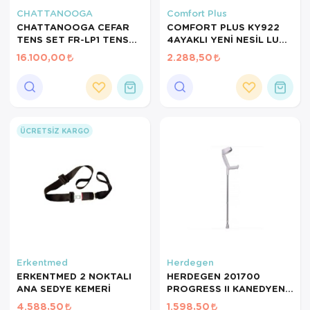
CHATTANOOGA
Comfort Plus
CHATTANOOGA CEFAR
COMFORT PLUS KY922
TENS SET FR-LP1 TENS
4AYAKLI YENİ NESİL LUX
CİHAZI
KATLANIR IŞIKLI BASTON
16.100,00
2.288,50
ÜCRETSIZ KARGO
Erkentmed
Herdegen
ERKENTMED 2 NOKTALI
HERDEGEN 201700
ANA SEDYE KEMERİ
PROGRESS II KANEDYEN
1ADET
4.588,50
1.598,50