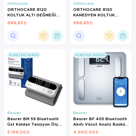
Orthocare
Orthocare
ORTHOCARE 8120
ORTHOCARE 8130
KOLTUK ALTI DEĞNEĞİ
KANEDYEN KOLTUK
LARGE 1 ADET
DEĞNEĞİ 1 ADET
688,85
688,85
KATLANIR ÖZELLİKTE
ÜCRETSIZ KARGO
ÜCRETSIZ KARGO
Beurer
Beurer
Beurer BM 59 Bluetooth
Beurer BF 405 Bluetooth
Üst Koldan Tansiyon Ölçer
Akıllı Vücut Analiz Baskülü
– Kablosuz Manşet, Şarj
– 200 kg Kapasiteli Dijital
5.199,00
4.900,00
Edilebilir, Aritmi Tespiti
Yağ Ölçer