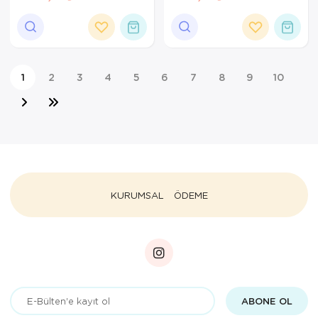
1
2
3
4
5
6
7
8
9
10
KURUMSAL
ÖDEME
ABONE OL