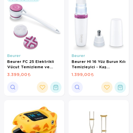
Beurer
Beurer
Beurer FC 25 Elektrikli
Beurer Hl 16 Yüz Burun Kılı
Vücut Temizleme ve
Temizleyici - Kaş
Masaj Fırçası – 2 Fırça
Şekillendirici
3.399,00
1.399,00
Başlığı, 2 Hız Kademesi,
IPX7 Su Geçirmez