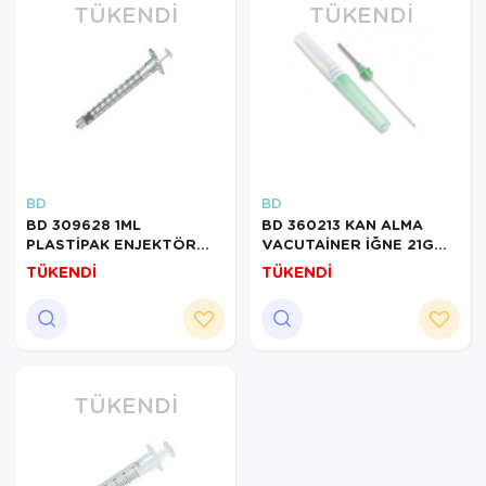
TÜKENDI
TÜKENDI
BD
BD
BD 309628 1ML
BD 360213 KAN ALMA
PLASTİPAK ENJEKTÖR
VACUTAİNER İĞNE 21G
LUER LOCK
YEŞİL 100LÜ
TÜKENDİ
TÜKENDİ
TÜKENDI