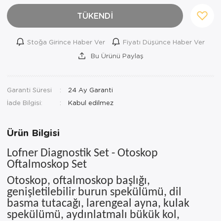
Ortopedi Ürünleri
TÜKENDİ
Ortopedi Ürünleri
Stoğa Girince Haber Ver
Fiyatı Düşünce Haber Ver
Bu Ürünü Paylaş
Ortopedi Ürünleri
Ortopedi Ürünleri
Garanti Süresi
24 Ay Garanti
Ortopedi Ürünleri
İade Bilgisi:
Ortopedi Ürünleri
Ürün Bilgisi
Sarf Malzemeleri
Lofner Diagnostik Set - Otoskop
Sarf Malzemeleri
Oftalmoskop Set
Otoskop, oftalmoskop başlığı,
Yara Bakım Ürünleri
genişletilebilir burun spekülümü, dil
basma tutacağı, larengeal ayna, kulak
spekülümü, aydınlatmalı bükük kol,