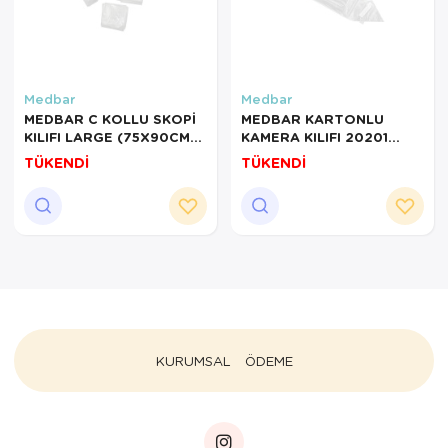
Medbar
Medbar
MEDBAR C KOLLU SKOPİ
MEDBAR KARTONLU
KILIFI LARGE (75X90CM)
KAMERA KILIFI 20201
2Lİ
14CM X 250CM
TÜKENDİ
TÜKENDİ
KURUMSAL
ÖDEME