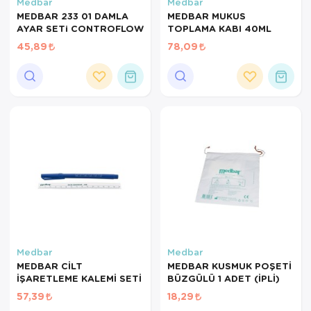
Hasta Bakım Ürünleri
Süt Saklama 
Steteskoplar
Medbar
Medbar
MEDBAR 233 01 DAMLA
MEDBAR MUKUS
AYAR SETi CONTROFLOW
TOPLAMA KABI 40ML
Hasta Bakım Ürünleri
Tansiyon Ale
45,89
78,09
Hasta Bakım Ürünleri
Tansiyon Ale
Hava nemlendirici
Tıbbi Cihazla
Isıtıcı Battaniye
KIzilotesi isik
Kişisel Bakım ve Sağlık
Kişisel Bakım ve Sağlık
Kişisel Bakım ve Sağlık
Medbar
Medbar
MEDBAR CİLT
MEDBAR KUSMUK POŞETİ
Ortopedi Ürünleri
İŞARETLEME KALEMİ SETİ
BÜZGÜLÜ 1 ADET (İPLİ)
57,39
18,29
Ortopedi Ürünleri