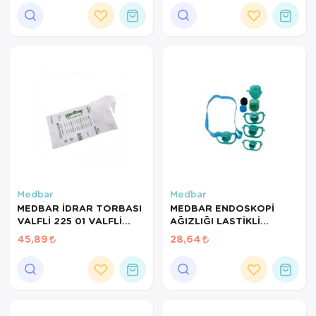
Ortopedi Ürünleri
Ortopedi Ürünleri
Ortopedi Ürünleri
Ortopedi Ürünleri
Ortopedi Ürünleri
Ortopedi Ürünleri
Medbar
Medbar
Sarf Malzemeleri
MEDBAR İDRAR TORBASI
MEDBAR ENDOSKOPİ
VALFLİ 225 01 VALFLİ
AĞIZLIĞI LASTİKLİ
Sarf Malzemeleri
İDRAR TORBASI BEYAZ
YETİŞKİN
45,89
28,64
Yara Bakım Ürünleri