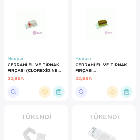
Medbar
Medbar
CERRAHİ EL VE TIRNAK
CERRAHİ EL VE TIRNAK
FIRÇASI (CLOREXİDİNE
FIRÇASI
%4)
(BATİKONLU)POVİLON
22,89
22,89
TÜKENDI
TÜKENDI