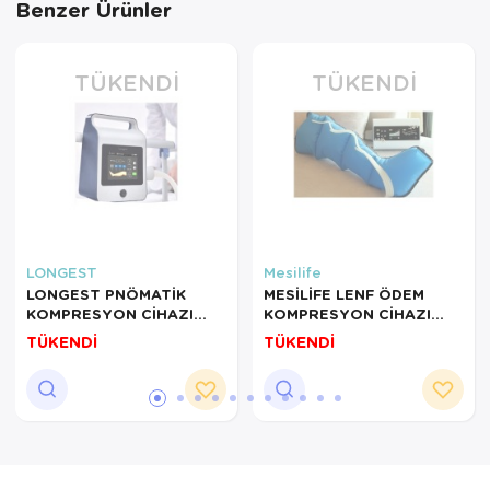
Benzer Ürünler
TÜKENDI
TÜKENDI
LONGEST
Mesilife
LONGEST PNÖMATİK
MESİLİFE LENF ÖDEM
KOMPRESYON CİHAZI
KOMPRESYON CİHAZI
LGT-2200DVT
XLARGE PT1002
TÜKENDİ
TÜKENDİ