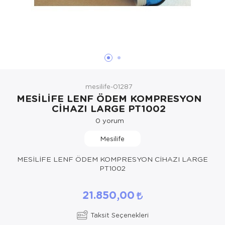
Hasta Bakım Ürünleri
Süt Saklama 
Steteskoplar
Hasta Bakım Ürünleri
Tansiyon Ale
Hasta Bakım Ürünleri
Tansiyon Ale
Hava nemlendirici
Tıbbi Cihazla
mesilife-01287
Isıtıcı Battaniye
MESİLİFE LENF ÖDEM KOMPRESYON
CİHAZI LARGE PT1002
KIzilotesi isik
0
yorum
Kişisel Bakım ve Sağlık
Mesilife
Kişisel Bakım ve Sağlık
MESİLİFE LENF ÖDEM KOMPRESYON CİHAZI LARGE
PT1002
Kişisel Bakım ve Sağlık
21.850,00
Ortopedi Ürünleri
Taksit Seçenekleri
Ortopedi Ürünleri