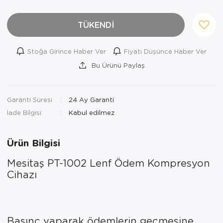
Ortopedi Ürünleri
TÜKENDİ
Ortopedi Ürünleri
Stoğa Girince Haber Ver
Fiyatı Düşünce Haber Ver
Ortopedi Ürünleri
Bu Ürünü Paylaş
Ortopedi Ürünleri
Ortopedi Ürünleri
Garanti Süresi
24 Ay Garanti
İade Bilgisi:
Ortopedi Ürünleri
Ürün Bilgisi
Sarf Malzemeleri
Mesitaş PT-1002 Lenf Ödem Kompresyon
Sarf Malzemeleri
Cihazı
Yara Bakım Ürünleri
Basınç yaparak ödemlerin geçmesine