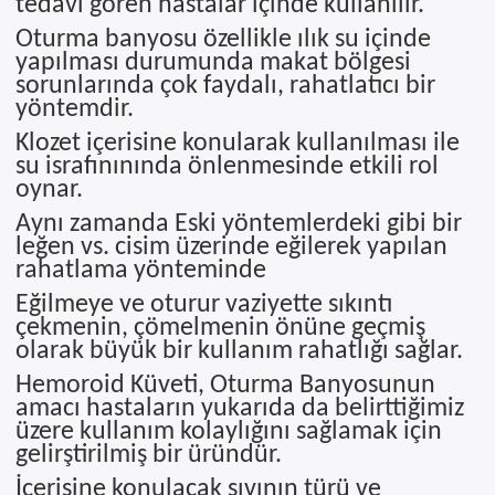
tedavi gören hastalar içinde kullanılır.
Oturma banyosu özellikle ılık su içinde
yapılması durumunda makat bölgesi
sorunlarında çok faydalı, rahatlatıcı bir
yöntemdir.
Klozet içerisine konularak kullanılması ile
su israfınınında önlenmesinde etkili rol
oynar.
Aynı zamanda Eski yöntemlerdeki gibi bir
leğen vs. cisim üzerinde eğilerek yapılan
rahatlama yönteminde
Eğilmeye ve oturur vaziyette sıkıntı
çekmenin, çömelmenin önüne geçmiş
olarak büyük bir kullanım rahatlığı sağlar.
Hemoroid Küveti, Oturma Banyosunun
amacı hastaların yukarıda da belirttiğimiz
üzere kullanım kolaylığını sağlamak için
gelirştirilmiş bir üründür.
İçerisine konulacak sıvının türü ve