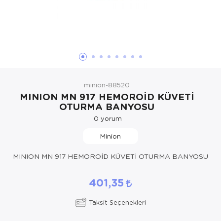
Hasta Bakım Ürünleri
Süt Saklama 
Steteskoplar
Hasta Bakım Ürünleri
Tansiyon Ale
Hasta Bakım Ürünleri
Tansiyon Ale
Hava nemlendirici
Tıbbi Cihazla
mınıon-88520
Isıtıcı Battaniye
MINION MN 917 HEMOROİD KÜVETİ
OTURMA BANYOSU
KIzilotesi isik
0
yorum
Kişisel Bakım ve Sağlık
Minion
Kişisel Bakım ve Sağlık
MINION MN 917 HEMOROİD KÜVETİ OTURMA BANYOSU
Kişisel Bakım ve Sağlık
401,35
Ortopedi Ürünleri
Taksit Seçenekleri
Ortopedi Ürünleri