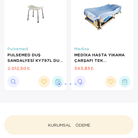
Pulsemed
Medixa
PULSEMED DUŞ
MEDİXA HASTA YIKAMA
SANDALYESİ KY797L DUŞ
ÇARŞAFI TEK
TABURESİ
KULLANIMLIK
2.012,50
343,85
KURUMSAL
ÖDEME