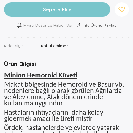
Ortopedi Ürünleri
Sepete Ekle
Ortopedi Ürünleri
Fiyatı Düşünce Haber Ver
Bu Ürünü Paylaş
Ortopedi Ürünleri
İade Bilgisi:
Ortopedi Ürünleri
Ortopedi Ürünleri
Ürün Bilgisi
Ortopedi Ürünleri
Minion Hemoroid Küveti
Makat bölgesinde Hemoroid ve Basur vb.
Sarf Malzemeleri
nedenlere bağlı olarak görülen Ağrılarda
ve Alevlenme, Atak dönemlerinde
Sarf Malzemeleri
kullanıma uygundur.
Yara Bakım Ürünleri
Hastaların ihtiyaçlarını daha kolay
gidermek amacı ile üretilmiştir
.
Ördek, hastanelerde ve evlerde yatarak