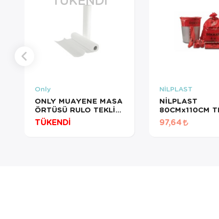
Only
NİLPLAST
ONLY MUAYENE MASA
NİLPLAST
ÖRTÜSÜ RULO TEKLİ
80CMx110CM T
12,5MT
ATIK POŞETİ 800GR
TÜKENDİ
97,64
RULO:10 ADET