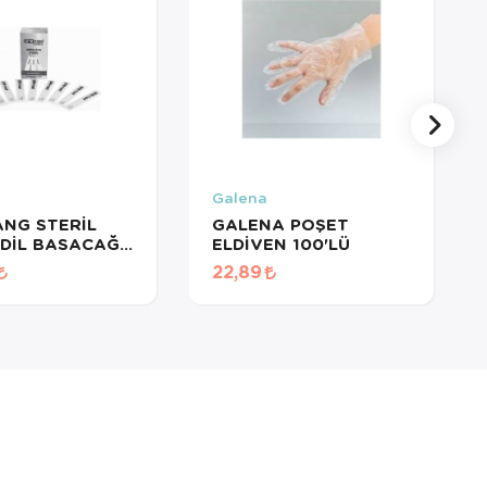
Galena
STERİL
GALENA POŞET
DİL BASACAĞI
ELDİVEN 100'LÜ
ET=1KUTU
22,89
 HİES