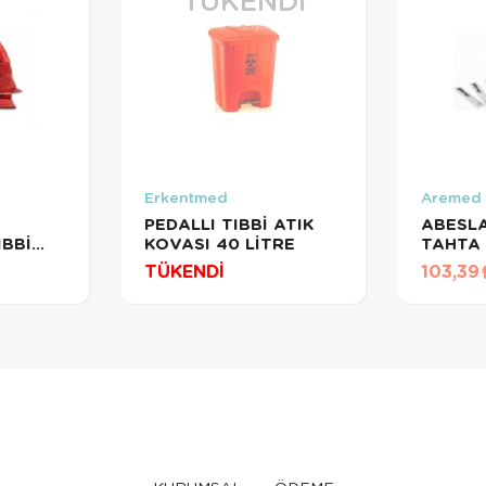
Erkentmed
Aremed
PEDALLI TIBBİ ATIK
ABESLANG 
IBBİ
KOVASI 40 LİTRE
TAHTA 
100AD
TÜKENDİ
103,39
AREMED