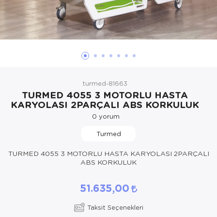
Hasta Bakım Ürünleri
Süt Saklama 
Steteskoplar
Hasta Bakım Ürünleri
Tansiyon Ale
Hasta Bakım Ürünleri
Tansiyon Ale
Hava nemlendirici
Tıbbi Cihazla
turmed-81663
Isıtıcı Battaniye
TURMED 4055 3 MOTORLU HASTA
KARYOLASI 2PARÇALI ABS KORKULUK
KIzilotesi isik
0
yorum
Kişisel Bakım ve Sağlık
Turmed
Kişisel Bakım ve Sağlık
TURMED 4055 3 MOTORLU HASTA KARYOLASI 2PARÇALI
ABS KORKULUK
Kişisel Bakım ve Sağlık
51.635,00
Ortopedi Ürünleri
Taksit Seçenekleri
Ortopedi Ürünleri