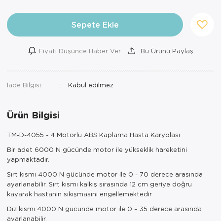
Ortopedi Ürünleri
Sepete Ekle
Ortopedi Ürünleri
Fiyatı Düşünce Haber Ver
Bu Ürünü Paylaş
Ortopedi Ürünleri
Ortopedi Ürünleri
İade Bilgisi:
Ortopedi Ürünleri
Ürün Bilgisi
Ortopedi Ürünleri
TM-D-4055 - 4 Motorlu ABS Kaplama Hasta Karyolası
Sarf Malzemeleri
Bir adet 6000 N gücünde motor ile yükseklik hareketini
yapmaktadır.
Sarf Malzemeleri
Sırt kısmı 4000 N gücünde motor ile 0 - 70 derece arasında
Yara Bakım Ürünleri
ayarlanabilir. Sırt kısmı kalkış sırasında 12 cm geriye doğru
kayarak hastanın sıkışmasını engellemektedir.
Diz kısmı 4000 N gücünde motor ile 0 – 35 derece arasında
ayarlanabilir.