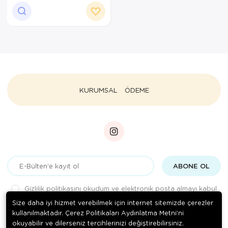
Ortopedi Ürünleri
Ortopedi Ürünleri
Ortopedi Ürünleri
Ortopedi Ürünleri
KURUMSAL
ÖDEME
Ortopedi Ürünleri
Ortopedi Ürünleri
Sarf Malzemeleri
ABONE OL
Sarf Malzemeleri
Gizlilik politikasını
okudum ve elektronik posta almayı kabul
Yara Bakım Ürünleri
ediyorum.
Size daha iyi hizmet verebilmek için internet sitemizde çerezler
kullanılmaktadır. Çerez Politikaları Aydınlatma Metni’ni
okuyabilir ve dilerseniz tercihlerinizi değiştirebilirsiniz.