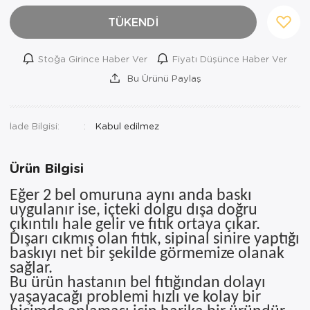
Ortopedi Ürünleri
TÜKENDİ
Ortopedi Ürünleri
Stoğa Girince Haber Ver
Fiyatı Düşünce Haber Ver
Bu Ürünü Paylaş
Ortopedi Ürünleri
Ortopedi Ürünleri
İade Bilgisi:
Ortopedi Ürünleri
Ürün Bilgisi
Ortopedi Ürünleri
Eğer 2 bel omuruna aynı anda baskı
Sarf Malzemeleri
uygulanır ise, içteki dolgu dışa doğru
çıkıntılı hale gelir ve fıtık ortaya çıkar.
Sarf Malzemeleri
Dışarı cıkmış olan fıtık, sipinal sinire yaptığı
baskıyı net bir şekilde görmemize olanak
Yara Bakım Ürünleri
sağlar.
Bu ürün hastanın bel fıtığından dolayı
yaşayacağı problemi hızlı ve kolay bir