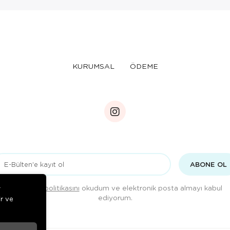
KURUMSAL
ÖDEME
ABONE OL
Gizlilik politikasını
okudum ve elektronik posta almayı kabul
r
ediyorum.
ir ve