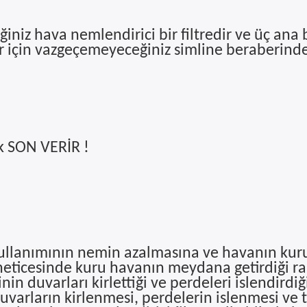
eğiniz hava nemlendirici bir filtredir ve üç an
lar için vazgeçemeyeceğiniz simline beraberind
k SON VERİR !
 kullanımının nemin azalmasına ve havanın ku
eticesinde kuru havanın meydana getirdiği rah
nin duvarları kirlettiği ve perdeleri islendirdiğ
uvarların kirlenmesi, perdelerin islenmesi ve t