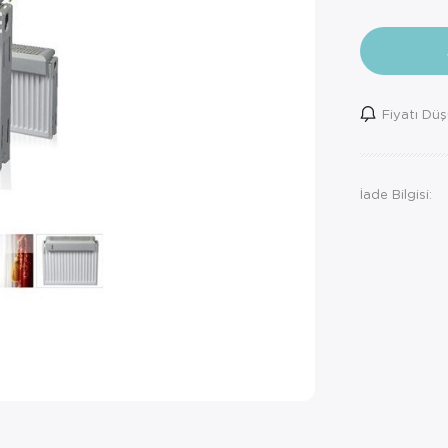
Fiyatı Dü
İade Bilgisi: