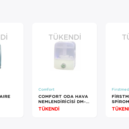
DI
TÜKENDI
T
Comfort
Firstme
AIRE
COMFORT ODA HAVA
FİRSTM
NEMLENDİRİCİSİ DM-
SPİROM
CI
632
EL TİPİ
TÜKENDİ
TÜKEN
ÖRÜ