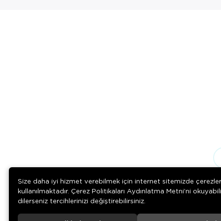
Size daha iyi hizmet verebilmek için internet sitemizde çerezle
kullanılmaktadır. Çerez Politikaları Aydınlatma Metni’ni okuyabil
dilerseniz tercihlerinizi değiştirebilirsiniz.