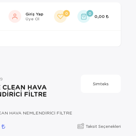
0
0
Giriş Yap
0,00
Üye Ol
19
Simteks
E CLEAN HAVA
DİRİCİ FİLTRE
EAN HAVA NEMLENDİRİCİ FİLTRE
5
Taksit Seçenekleri