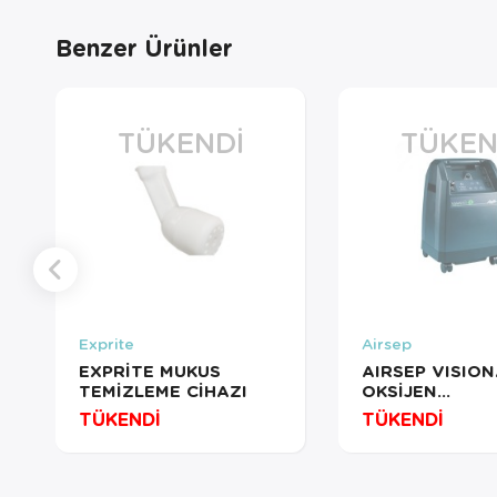
Benzer Ürünler
TÜKENDI
TÜKEN
Exprite
Airsep
EXPRİTE MUKUS
AIRSEP VISION
TEMİZLEME CİHAZI
OKSİJEN
YOĞUNLAŞTIRI
TÜKENDİ
TÜKENDİ
OKSİJEN
KONSANTRAT