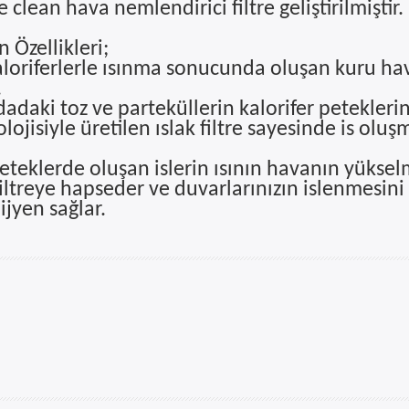
 clean hava nemlendirici filtre geliştirilmiştir.
 Özellikleri;
kaloriferlerle ısınma sonucunda oluşan kuru ha
.
dadaki toz ve parteküllerin kalorifer petekleri
ojisiyle üretilen ıslak filtre sayesinde is oluş
peteklerde oluşan islerin ısının havanın yükse
 filtreye hapseder ve duvarlarınızın islenmesini
jyen sağlar.