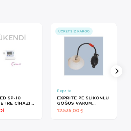
ÜCRETSIZ KARGO
ÜKENDI
d
Exprite
ED SP-10
EXPRİTE PE SLİKONLU
ETRE CİHAZI
GÖĞÜS VAKUM
SİSTEMİ KADIN
Dİ
12.535,00
KELEBEK MODEL
KUNDURACI GÖĞÜS
İÇİN VACUUM BELL