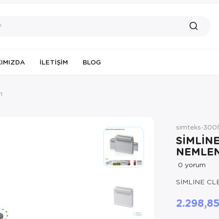
IMIZDA
İLETIŞIM
BLOG
ı
simteks-300
SİMLİN
NEMLEN
0
yorum
SİMLİNE CL
2.298,8