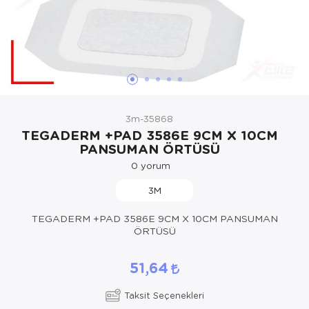
Hasta Bakım Ürünleri
Süt Saklama 
Steteskoplar
Hasta Bakım Ürünleri
Tansiyon Ale
Hasta Bakım Ürünleri
Tansiyon Ale
Hava nemlendirici
Tıbbi Cihazla
3m-35868
Isıtıcı Battaniye
TEGADERM +PAD 3586E 9CM X 10CM
PANSUMAN ÖRTÜSÜ
KIzilotesi isik
0
yorum
Kişisel Bakım ve Sağlık
3M
Kişisel Bakım ve Sağlık
TEGADERM +PAD 3586E 9CM X 10CM PANSUMAN
ÖRTÜSÜ
Kişisel Bakım ve Sağlık
51,64
Ortopedi Ürünleri
Taksit Seçenekleri
Ortopedi Ürünleri