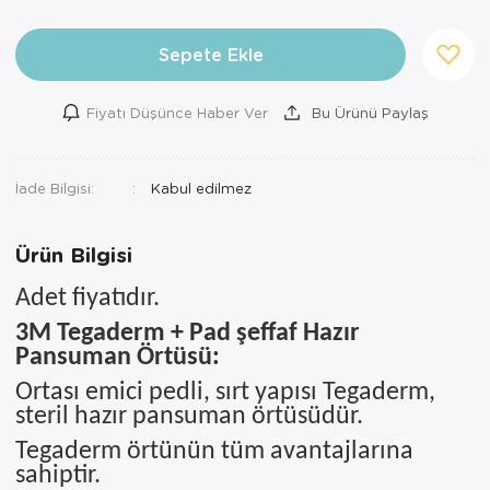
Ortopedi Ürünleri
Sepete Ekle
Ortopedi Ürünleri
Fiyatı Düşünce Haber Ver
Bu Ürünü Paylaş
Ortopedi Ürünleri
Ortopedi Ürünleri
İade Bilgisi:
Ortopedi Ürünleri
Ürün Bilgisi
Ortopedi Ürünleri
Adet fiyatıdır.
Sarf Malzemeleri
3M Tegaderm + Pad şeffaf Hazır
Pansuman Örtüsü:
Sarf Malzemeleri
Ortası emici pedli, sırt yapısı Tegaderm,
Yara Bakım Ürünleri
steril hazır pansuman örtüsüdür.
Tegaderm örtünün tüm avantajlarına
sahiptir.