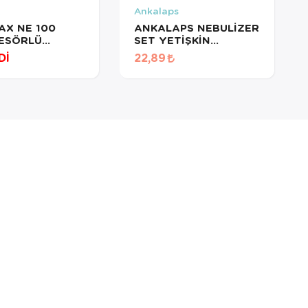
x
Ankalaps
AX NE 100
ANKALAPS NEBULİZER
ESÖRLÜ
SET YETİŞKİN
İZATÖR
(NEBULSET)
Dİ
22,89