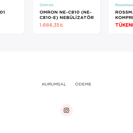
Omron
Rossma
01
OMRON NE-C810 (NE-
ROSSM
C810-E) NEBÜLİZATÖR
KOMPR
NEBUL
1.666,35
TÜKEN
KURUMSAL
ÖDEME