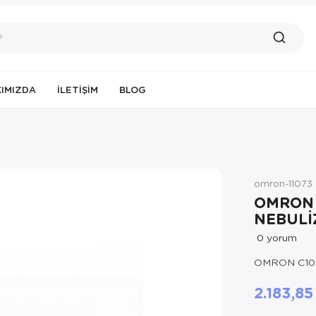
IMIZDA
İLETIŞIM
BLOG
omron-11073
OMRON 
NEBULİ
0
yorum
OMRON C10
2.183,8