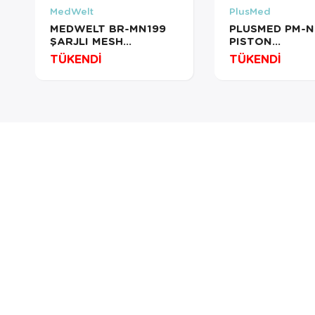
MedWelt
PlusMed
MEDWELT BR-MN199
PLUSMED PM-N
ŞARJLI MESH
PISTON
ULTRASONİK
KOMPRESÖRLÜ
TÜKENDİ
TÜKENDİ
NEBULİZATÖR
NEBULİZATÖR