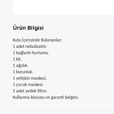
Ürün Bilgisi
Kutu İçerisinde Bulunanlar;
1 adet nebulizatör.
1 bağlantı hortumu.
1 kit.
1 ağızlık.
1 burunluk.
1 yetişkin maskesi.
1 çocuk maskesi.
5 adet yedek filtre.
Kullanma klavuzu ve garanti belgesi.