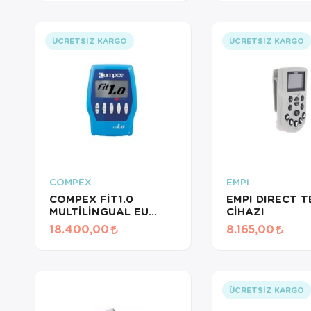
ÜCRETSIZ KARGO
ÜCRETSIZ KARGO
COMPEX
EMPI
COMPEX FİT1.0
EMPI DIRECT T
MULTİLİNGUAL EU
CİHAZI
PLUG TENS CİHAZI
18.400,00
8.165,00
ÜCRETSIZ KARGO