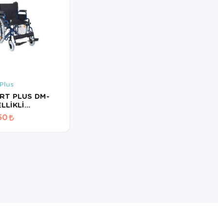
Plus
RT PLUS DM-
LLİKLİ
EKLİ
50
LYE 50CM
 (2026)