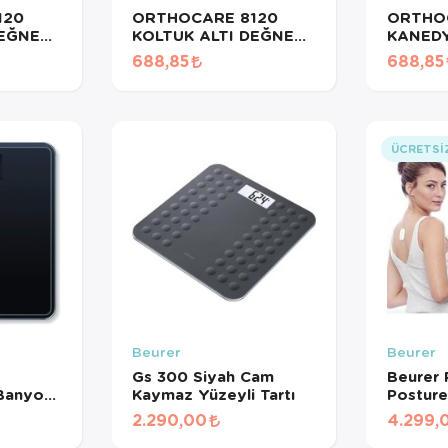
120
ORTHOCARE 8120
ORTHO
DEĞNEĞİ
KOLTUK ALTI DEĞNEĞİ
KANED
T
LARGE 1 ADET
DEĞNEĞ
688,85
688,85
KATLAN
ÜCRETSI
Beurer
Beurer
Gs 300 Siyah Cam
Beurer 
 Banyo
Kaymaz Yüzeyli Tartı
Posture
Duruş E
2.290,00
4.299,
Bluetoo
Postür D