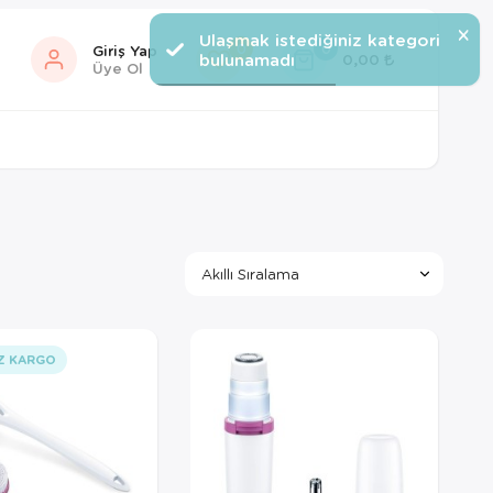
×
Ulaşmak istediğiniz kategori
0
0
Giriş Yap
bulunamadı
0,00
Üye Ol
Z KARGO