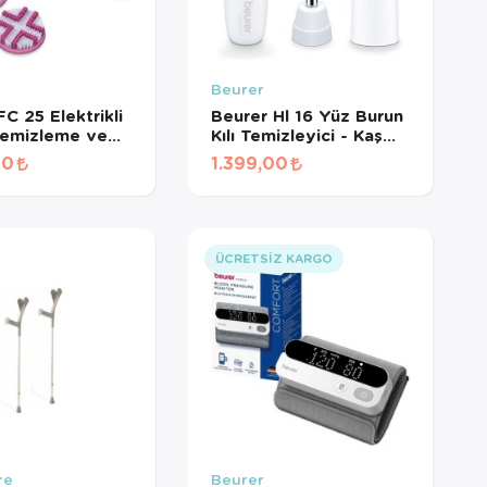
Beurer
C 25 Elektrikli
Beurer Hl 16 Yüz Burun
Temizleme ve
Kılı Temizleyici - Kaş
rçası – 2 Fırça
Şekillendirici
00
1.399,00
 2 Hız Kademesi,
 Geçirmez
ÜCRETSIZ KARGO
re
Beurer