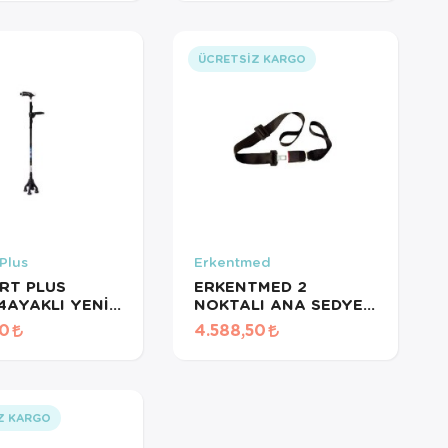
Destekleyici
ÜCRETSIZ KARGO
Plus
Erkentmed
RT PLUS
ERKENTMED 2
4AYAKLI YENİ
NOKTALI ANA SEDYE
LUX KATLANIR
KEMERİ
50
4.588,50
 BASTON
Z KARGO