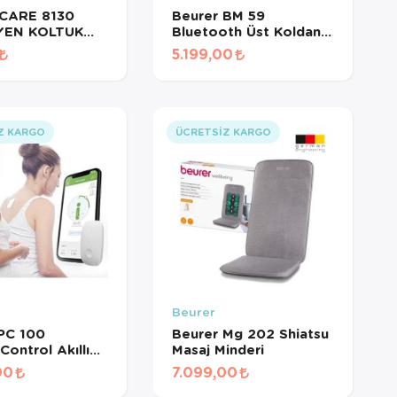
CARE 8130
Beurer BM 59
YEN KOLTUK
Bluetooth Üst Koldan
İ 1 ADET
Tansiyon Ölçer –
5.199,00
IR ÖZELLİKTE
Kablosuz Manşet, Şarj
Edilebilir, Aritmi Tespiti
Z KARGO
ÜCRETSIZ KARGO
Beurer
PC 100
Beurer Mg 202 Shiatsu
Control Akıllı
Masaj Minderi
ğitmeni –
00
7.099,00
th Bağlantılı
üzeltici ve Sırt