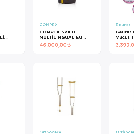
COMPEX
Beurer
İ
COMPEX SP4.0
Beurer F
Lİ
MULTİLİNGUAL EU
Vücut 
PLUG TENS CİHAZI
Masaj Fı
46.000,00
3.399,
Başlığı,
IPX7 Su
Orthocare
Orthoca