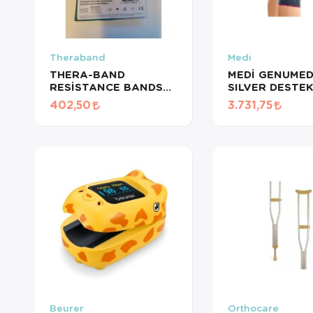
Theraband
Medi
THERA-BAND
MEDİ GENUMED
RESİSTANCE BANDS
SILVER DESTEK
DISPENSER/DİRENÇ
DİZLİK 613 - 9
402,50
3.731,75
BANDI LATEKS 1,5 MT-
SARI
Beurer
Orthocare