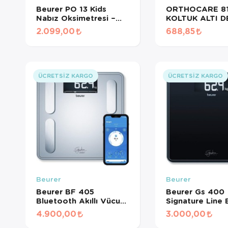
Beurer PO 13 Kids
ORTHOCARE 8
Nabız Oksimetresi –
KOLTUK ALTI 
Çocuklar İçin SpO2 &
MEDİUM 1 ADE
2.099,00
688,85
Nabız Ölçer Parmak
Tipi
ÜCRETSIZ KARGO
ÜCRETSIZ KARGO
Beurer
Beurer
Beurer BF 405
Beurer Gs 400
Bluetooth Akıllı Vücut
Signature Line
Analiz Baskülü – 200
Baskülü
4.900,00
3.000,00
kg Kapasiteli Dijital Yağ
Ölçer