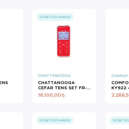
Sağlığı 
Sensör
ÜCRETSIZ KARGO
CHATTANOOGA
Comfort 
ENS
CHATTANOOGA
COMFO
CEFAR TENS SET FR-
KY922 
LP1 TENS CİHAZI
NESİL 
16.100,00
2.288,
IŞIKLI
ÜCRETSIZ KARGO
ÜCRETSI