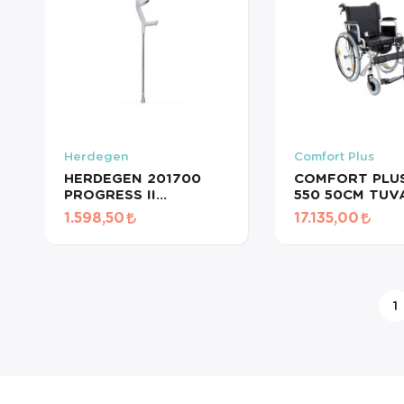
Herdegen
Comfort Plus
HERDEGEN 201700
COMFORT PLUS
PROGRESS II
550 50CM TUV
KANEDYEN 1ADET
WC ÖZELLİKLİ
1.598,50
17.135,00
TEKERLEKLİ
SANDALYE
1