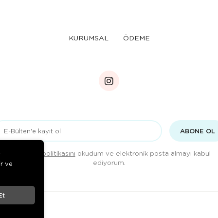
KURUMSAL
ÖDEME
ABONE OL
Gizlilik politikasını
okudum ve elektronik posta almayı kabul
r
ediyorum.
ir ve
Et