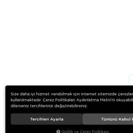
Size daha iyi hizmet verebilmek için internet sitemizde çerezle
kullanılmaktadır. Çerez Politikaları Aydınlatma Metni’ni okuyabil
dilerseniz tercihlerinizi değiştirebilirsiniz.
Tercihleri Ayarla
Tümünü Kabul 
© 2020
Medizin Teknik
. Tüm hakları saklıdır.
Gizlilik ve Çerez Politikası