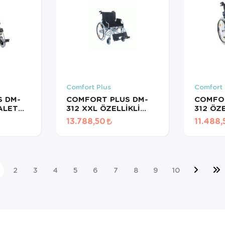
Comfort Plus
Comfort 
 DM-
COMFORT PLUS DM-
COMFO
ALET
312 XXL ÖZELLİKLİ
312 ÖZE
TEKERLEKLİ
TEKERL
13.788,50
11.488,
SANDALYE 60CM
SANDA
YK9031 (2026)
YK9031
2
3
4
5
6
7
8
9
10