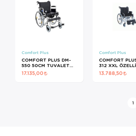
Comfort Plus
Comfort Plus
COMFORT PLUS DM-
COMFORT PLUS
550 50CM TUVALET
312 XXL ÖZELLİ
WC ÖZELLİKLİ
TEKERLEKLİ
17.135,00
13.788,50
TEKERLEKLİ
SANDALYE 60
SANDALYE
YK9031 (2026)
1