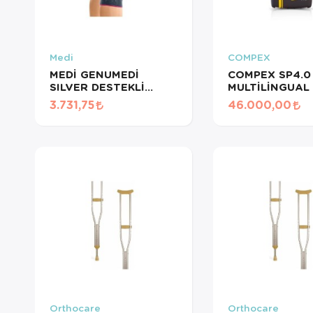
Medi
COMPEX
MEDİ GENUMEDİ
COMPEX SP4.0
SILVER DESTEKLİ
MULTİLİNGUAL
DİZLİK 613 - 9
PLUG TENS CİH
3.731,75
46.000,00
Orthocare
Orthocare