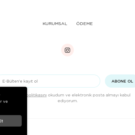
KURUMSAL
ÖDEME
ABONE OL
Gizlilik politikasını
okudum ve elektronik posta almayı kabul
r
ediyorum.
ir ve
Et