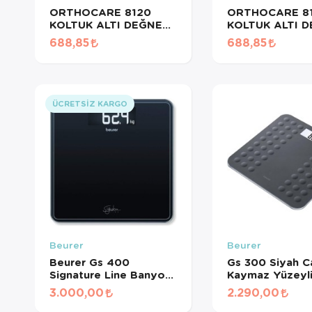
ORTHOCARE 8120
ORTHOCARE 8
KOLTUK ALTI DEĞNEĞİ
KOLTUK ALTI 
MEDİUM 1 ADET
LARGE 1 ADET
688,85
688,85
ÜCRETSIZ KARGO
Beurer
Beurer
Beurer Gs 400
Gs 300 Siyah 
Signature Line Banyo
Kaymaz Yüzeyli 
Baskülü
3.000,00
2.290,00