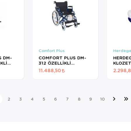
Comfort Plus
Herdeg
 DM-
COMFORT PLUS DM-
HERDEG
KLİ
312 ÖZELLİKLİ
KLOZET
TEKERLEKLİ
KAPAKSI
11.488,50
2.298,
CM
SANDALYE 50CM
(2)
YK9031 (2026)
2
3
4
5
6
7
8
9
10