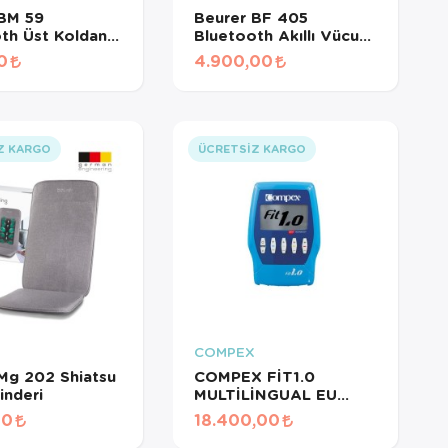
 BM 59
Beurer BF 405
th Üst Koldan
Bluetooth Akıllı Vücut
n Ölçer –
Analiz Baskülü – 200
0
4.900,00
z Manşet, Şarj
kg Kapasiteli Dijital Yağ
ir, Aritmi Tespiti
Ölçer
Z KARGO
ÜCRETSIZ KARGO
COMPEX
Mg 202 Shiatsu
COMPEX FİT1.0
inderi
MULTİLİNGUAL EU
PLUG TENS CİHAZI
00
18.400,00