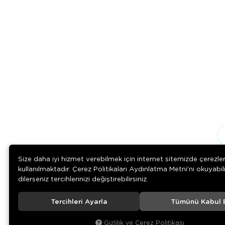
Size daha iyi hizmet verebilmek için internet sitemizde çerezle
kullanılmaktadır. Çerez Politikaları Aydınlatma Metni’ni okuyabil
dilerseniz tercihlerinizi değiştirebilirsiniz.
Tercihleri Ayarla
Tümünü Kabul 
© 2020
Medizin Teknik
. Tüm hakları saklıdır.
Gizlilik ve Çerez Politikası