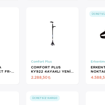
Sağlığı Destekleyici
Sensör
ÜCRETSI
Comfort Plus
Erkentm
A
COMFORT PLUS
ERKEN
ET FR-
KY922 4AYAKLI YENİ
NOKTAL
ZI
NESİL LUX KATLANIR
KEMERİ
2.288,50
4.588,
IŞIKLI BASTON
ÜCRETSIZ KARGO