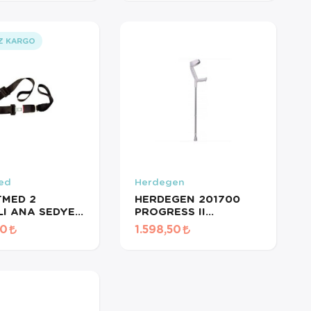
Z KARGO
ed
Herdegen
TMED 2
HERDEGEN 201700
I ANA SEDYE
PROGRESS II
KANEDYEN 1ADET
50
1.598,50