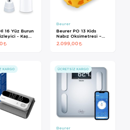
Beurer
Hl 16 Yüz Burun
Beurer PO 13 Kids
izleyici - Kaş
Nabız Oksimetresi –
dirici
Çocuklar İçin SpO2 &
00
2.099,00
Nabız Ölçer Parmak
Tipi
Z KARGO
ÜCRETSIZ KARGO
Beurer