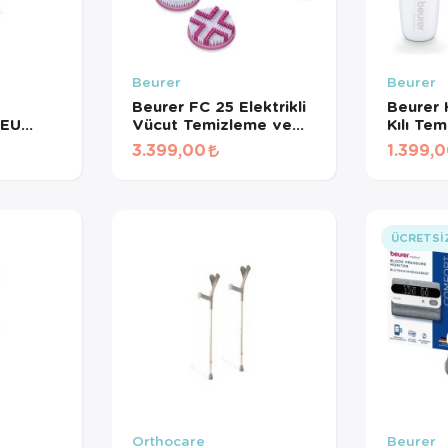
Beurer
Beurer
Beurer FC 25 Elektrikli
Beurer 
 EU
Vücut Temizleme ve
Kılı Tem
AZI
Masaj Fırçası – 2 Fırça
Şekillen
3.399,00
1.399,
Başlığı, 2 Hız Kademesi,
IPX7 Su Geçirmez
ÜCRETSI
Orthocare
Beurer