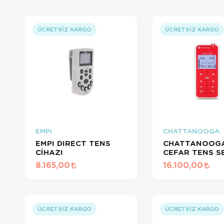
ÜCRETSIZ KARGO
ÜCRETSIZ KARGO
EMPI
CHATTANOOGA
EMPI DIRECT TENS
CHATTANOOG
CİHAZI
CEFAR TENS S
LP1 TENS CİHA
8.165,00
16.100,00
ÜCRETSIZ KARGO
ÜCRETSIZ KARGO