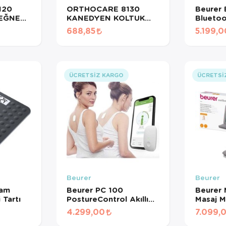
120
ORTHOCARE 8130
Beurer
DEĞNEĞİ
KANEDYEN KOLTUK
Bluetoo
DEĞNEĞİ 1 ADET
Tansiyo
688,85
5.199,0
KATLANIR ÖZELLİKTE
Kablosu
Edilebil
ÜCRETSIZ KARGO
ÜCRETSI
Beurer
Beurer
Cam
Beurer PC 100
Beurer 
Tartı
PostureControl Akıllı
Masaj M
Duruş Eğitmeni –
4.299,00
7.099,
Bluetooth Bağlantılı
Postür Düzeltici ve Sırt