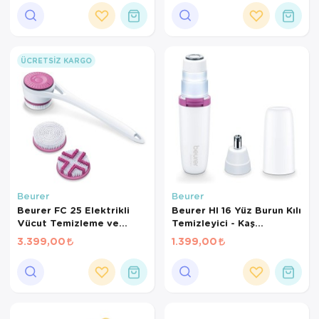
Ortopedi Ürünleri
Ortopedi Ürünleri
ÜCRETSIZ KARGO
Ortopedi Ürünleri
Ortopedi Ürünleri
Ortopedi Ürünleri
Ortopedi Ürünleri
Beurer
Beurer
Sarf Malzemeleri
Beurer FC 25 Elektrikli
Beurer Hl 16 Yüz Burun Kılı
Vücut Temizleme ve
Temizleyici - Kaş
Sarf Malzemeleri
Masaj Fırçası – 2 Fırça
Şekillendirici
3.399,00
1.399,00
Başlığı, 2 Hız Kademesi,
IPX7 Su Geçirmez
Yara Bakım Ürünleri