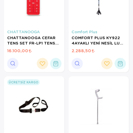
CHATTANOOGA
Comfort Plus
CHATTANOOGA CEFAR
COMFORT PLUS KY922
TENS SET FR-LP1 TENS
4AYAKLI YENİ NESİL LUX
CİHAZI
KATLANIR IŞIKLI BASTON
16.100,00
2.288,50
ÜCRETSIZ KARGO