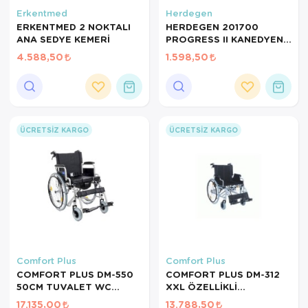
Erkentmed
Herdegen
ERKENTMED 2 NOKTALI
HERDEGEN 201700
ANA SEDYE KEMERİ
PROGRESS II KANEDYEN
1ADET
4.588,50
1.598,50
ÜCRETSIZ KARGO
ÜCRETSIZ KARGO
Comfort Plus
Comfort Plus
COMFORT PLUS DM-550
COMFORT PLUS DM-312
50CM TUVALET WC
XXL ÖZELLİKLİ
ÖZELLİKLİ TEKERLEKLİ
TEKERLEKLİ SANDALYE
17.135,00
13.788,50