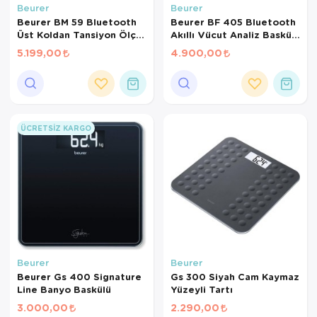
Beurer
Beurer
Beurer BM 59 Bluetooth
Beurer BF 405 Bluetooth
Üst Koldan Tansiyon Ölçer
Akıllı Vücut Analiz Baskülü
– Kablosuz Manşet, Şarj
– 200 kg Kapasiteli Dijital
5.199,00
4.900,00
Edilebilir, Aritmi Tespiti
Yağ Ölçer
ÜCRETSIZ KARGO
Beurer
Beurer
Beurer Gs 400 Signature
Gs 300 Siyah Cam Kaymaz
Line Banyo Baskülü
Yüzeyli Tartı
3.000,00
2.290,00