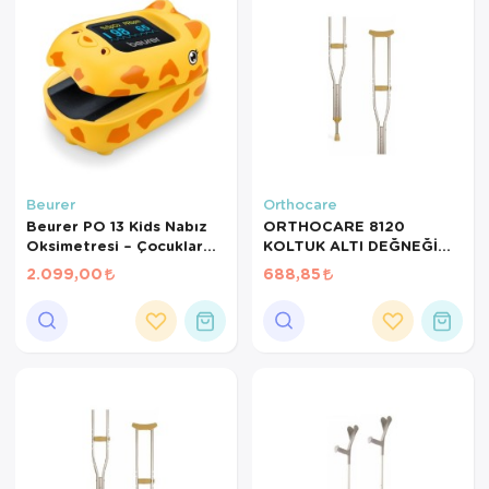
Beurer
Orthocare
Beurer PO 13 Kids Nabız
ORTHOCARE 8120
Oksimetresi – Çocuklar
KOLTUK ALTI DEĞNEĞİ
İçin SpO2 & Nabız Ölçer
MEDİUM 1 ADET
2.099,00
688,85
Parmak Tipi