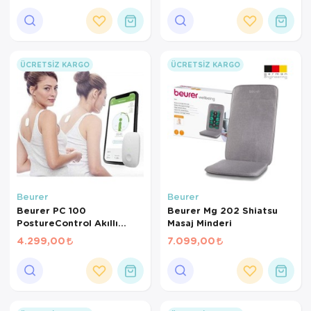
ÜCRETSIZ KARGO
ÜCRETSIZ KARGO
Beurer
Beurer
Beurer PC 100
Beurer Mg 202 Shiatsu
PostureControl Akıllı
Masaj Minderi
Duruş Eğitmeni –
4.299,00
7.099,00
Bluetooth Bağlantılı
Postür Düzeltici ve Sırt
Sağlığı Destekleyici
Sensör