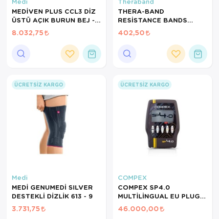
Hasta Bakım Ürünleri
Süt Saklama 
Steteskoplar
Medi
Theraband
MEDİVEN PLUS CCL3 DİZ
THERA-BAND
ÜSTÜ AÇIK BURUN BEJ -
RESİSTANCE BANDS
Hasta Bakım Ürünleri
Tansiyon Ale
V
DISPENSER/DİRENÇ
8.032,75
402,50
BANDI LATEKS 1,5 MT-
Hasta Bakım Ürünleri
Tansiyon Ale
SARI
Hava nemlendirici
Tıbbi Cihazla
Isıtıcı Battaniye
ÜCRETSIZ KARGO
ÜCRETSIZ KARGO
KIzilotesi isik
Kişisel Bakım ve Sağlık
Kişisel Bakım ve Sağlık
Kişisel Bakım ve Sağlık
Medi
COMPEX
MEDİ GENUMEDİ SILVER
COMPEX SP4.0
Ortopedi Ürünleri
DESTEKLİ DİZLİK 613 - 9
MULTİLİNGUAL EU PLUG
TENS CİHAZI
3.731,75
46.000,00
Ortopedi Ürünleri