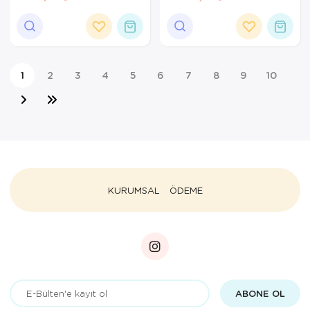
SANDALYE
60CM YK9031 (2026)
1
2
3
4
5
6
7
8
9
10
KURUMSAL
ÖDEME
ABONE OL