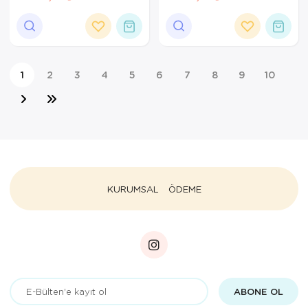
60CM YK9031 (2026)
(2026)
1
2
3
4
5
6
7
8
9
10
KURUMSAL
ÖDEME
ABONE OL