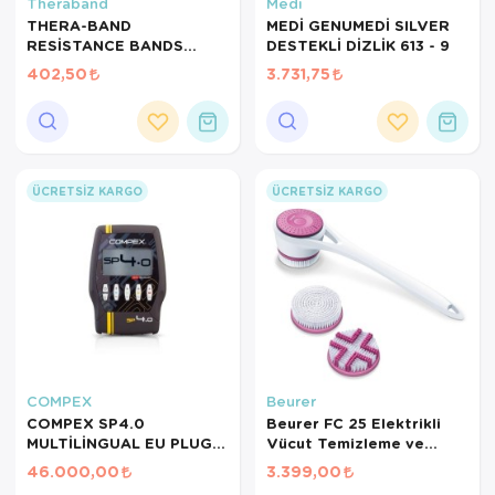
Hasta Bakım Ürünleri
Süt Saklama 
Steteskoplar
Theraband
Medi
THERA-BAND
MEDİ GENUMEDİ SILVER
RESİSTANCE BANDS
DESTEKLİ DİZLİK 613 - 9
Hasta Bakım Ürünleri
Tansiyon Ale
DISPENSER/DİRENÇ
402,50
3.731,75
BANDI LATEKS 1,5 MT-
Hasta Bakım Ürünleri
Tansiyon Ale
SARI
Hava nemlendirici
Tıbbi Cihazla
Isıtıcı Battaniye
ÜCRETSIZ KARGO
ÜCRETSIZ KARGO
KIzilotesi isik
Kişisel Bakım ve Sağlık
Kişisel Bakım ve Sağlık
Kişisel Bakım ve Sağlık
COMPEX
Beurer
COMPEX SP4.0
Beurer FC 25 Elektrikli
Ortopedi Ürünleri
MULTİLİNGUAL EU PLUG
Vücut Temizleme ve
TENS CİHAZI
Masaj Fırçası – 2 Fırça
46.000,00
3.399,00
Ortopedi Ürünleri
Başlığı, 2 Hız Kademesi,