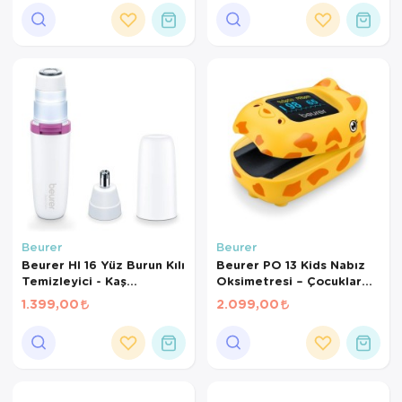
IPX7 Su Geçirmez
Ortopedi Ürünleri
Ortopedi Ürünleri
Ortopedi Ürünleri
Ortopedi Ürünleri
Ortopedi Ürünleri
Ortopedi Ürünleri
Beurer
Beurer
Sarf Malzemeleri
Beurer Hl 16 Yüz Burun Kılı
Beurer PO 13 Kids Nabız
Temizleyici - Kaş
Oksimetresi – Çocuklar
Sarf Malzemeleri
Şekillendirici
İçin SpO2 & Nabız Ölçer
1.399,00
2.099,00
Parmak Tipi
Yara Bakım Ürünleri