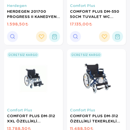
Herdegen
Comfort Plus
HERDEGEN 201700
COMFORT PLUS DM-550
PROGRESS II KANEDYEN
50CM TUVALET WC
1ADET
ÖZELLİKLİ TEKERLEKLİ
1.598,50
17.135,00
SANDALYE
ÜCRETSIZ KARGO
ÜCRETSIZ KARGO
Comfort Plus
Comfort Plus
COMFORT PLUS DM-312
COMFORT PLUS DM-312
XXL ÖZELLİKLİ
ÖZELLİKLİ TEKERLEKLİ
TEKERLEKLİ SANDALYE
SANDALYE 50CM YK9031
13.788,50
11.488,50