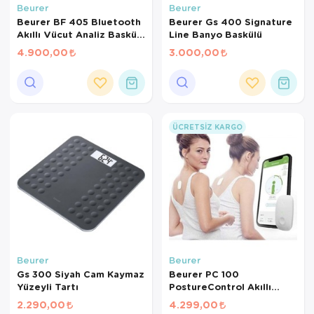
Beurer
Beurer
Beurer BF 405 Bluetooth
Beurer Gs 400 Signature
Akıllı Vücut Analiz Baskülü
Line Banyo Baskülü
– 200 kg Kapasiteli Dijital
4.900,00
3.000,00
Yağ Ölçer
ÜCRETSIZ KARGO
Beurer
Beurer
Gs 300 Siyah Cam Kaymaz
Beurer PC 100
Yüzeyli Tartı
PostureControl Akıllı
Duruş Eğitmeni –
2.290,00
4.299,00
Bluetooth Bağlantılı