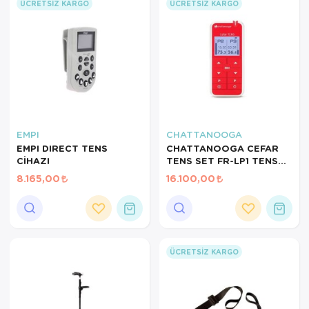
ÜCRETSIZ KARGO
ÜCRETSIZ KARGO
EMPI
CHATTANOOGA
EMPI DIRECT TENS
CHATTANOOGA CEFAR
CİHAZI
TENS SET FR-LP1 TENS
CİHAZI
8.165,00
16.100,00
ÜCRETSIZ KARGO