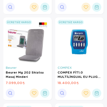
Postür Düzeltici ve Sırt
Sağlığı Destekleyici
Sensör
ÜCRETSIZ KARGO
ÜCRETSIZ KARGO
Beurer
COMPEX
Beurer Mg 202 Shiatsu
COMPEX FİT1.0
Masaj Minderi
MULTİLİNGUAL EU PLUG
TENS CİHAZI
7.099,00
18.400,00