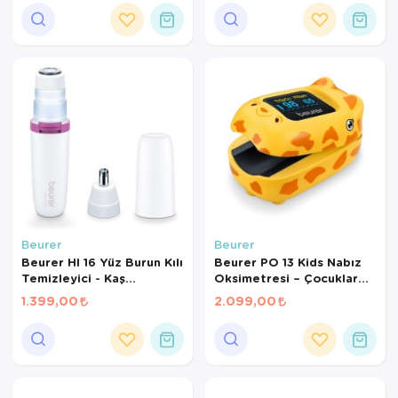
IPX7 Su Geçirmez
Ortopedi Ürünleri
Ortopedi Ürünleri
Ortopedi Ürünleri
Ortopedi Ürünleri
Ortopedi Ürünleri
Ortopedi Ürünleri
Beurer
Beurer
Sarf Malzemeleri
Beurer Hl 16 Yüz Burun Kılı
Beurer PO 13 Kids Nabız
Temizleyici - Kaş
Oksimetresi – Çocuklar
Sarf Malzemeleri
Şekillendirici
İçin SpO2 & Nabız Ölçer
1.399,00
2.099,00
Parmak Tipi
Yara Bakım Ürünleri