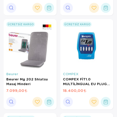
Postür Düzeltici ve Sırt
Sağlığı Destekleyici
Sensör
ÜCRETSIZ KARGO
ÜCRETSIZ KARGO
Beurer
COMPEX
Beurer Mg 202 Shiatsu
COMPEX FİT1.0
Masaj Minderi
MULTİLİNGUAL EU PLUG
TENS CİHAZI
7.099,00
18.400,00