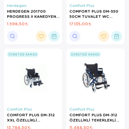
Herdegen
Comfort Plus
HERDEGEN 201700
COMFORT PLUS DM-550
PROGRESS II KANEDYEN
50CM TUVALET WC
1ADET
ÖZELLİKLİ TEKERLEKLİ
1.598,50
17.135,00
SANDALYE
ÜCRETSIZ KARGO
ÜCRETSIZ KARGO
Comfort Plus
Comfort Plus
COMFORT PLUS DM-312
COMFORT PLUS DM-312
XXL ÖZELLİKLİ
ÖZELLİKLİ TEKERLEKLİ
TEKERLEKLİ SANDALYE
SANDALYE 50CM YK9031
13.788,50
11.488,50