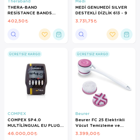
Hasta Bakım Ürünleri
Süt Saklama 
Steteskoplar
Theraband
Medi
THERA-BAND
MEDİ GENUMEDİ SILVER
RESİSTANCE BANDS
DESTEKLİ DİZLİK 613 - 9
Hasta Bakım Ürünleri
Tansiyon Ale
DISPENSER/DİRENÇ
402,50
3.731,75
BANDI LATEKS 1,5 MT-
Hasta Bakım Ürünleri
Tansiyon Ale
SARI
Hava nemlendirici
Tıbbi Cihazla
Isıtıcı Battaniye
ÜCRETSIZ KARGO
ÜCRETSIZ KARGO
KIzilotesi isik
Kişisel Bakım ve Sağlık
Kişisel Bakım ve Sağlık
Kişisel Bakım ve Sağlık
COMPEX
Beurer
COMPEX SP4.0
Beurer FC 25 Elektrikli
Ortopedi Ürünleri
MULTİLİNGUAL EU PLUG
Vücut Temizleme ve
TENS CİHAZI
Masaj Fırçası – 2 Fırça
46.000,00
3.399,00
Ortopedi Ürünleri
Başlığı, 2 Hız Kademesi,