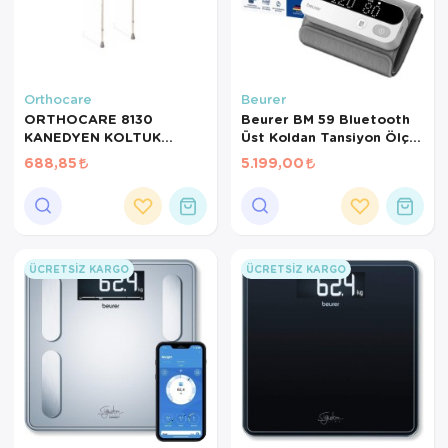
Orthocare
Beurer
ORTHOCARE 8130
Beurer BM 59 Bluetooth
KANEDYEN KOLTUK
Üst Koldan Tansiyon Ölçer
DEĞNEĞİ 1 ADET
– Kablosuz Manşet, Şarj
688,85
5.199,00
KATLANIR ÖZELLİKTE
Edilebilir, Aritmi Tespiti
ÜCRETSIZ KARGO
ÜCRETSIZ KARGO