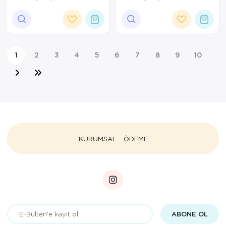
60CM YK9031 (2026)
(2026)
1
2
3
4
5
6
7
8
9
10
KURUMSAL
ÖDEME
ABONE OL