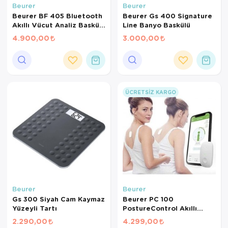
Beurer
Beurer
Beurer BF 405 Bluetooth
Beurer Gs 400 Signature
Akıllı Vücut Analiz Baskülü
Line Banyo Baskülü
– 200 kg Kapasiteli Dijital
4.900,00
3.000,00
Yağ Ölçer
ÜCRETSIZ KARGO
Beurer
Beurer
Gs 300 Siyah Cam Kaymaz
Beurer PC 100
Yüzeyli Tartı
PostureControl Akıllı
Duruş Eğitmeni –
2.290,00
4.299,00
Bluetooth Bağlantılı