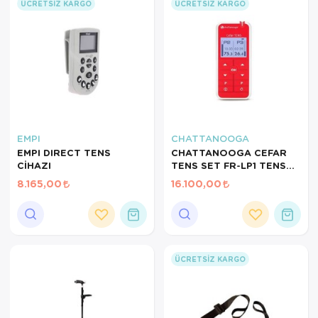
ÜCRETSIZ KARGO
ÜCRETSIZ KARGO
EMPI
CHATTANOOGA
EMPI DIRECT TENS
CHATTANOOGA CEFAR
CİHAZI
TENS SET FR-LP1 TENS
CİHAZI
8.165,00
16.100,00
ÜCRETSIZ KARGO