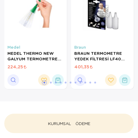
Medel
Braun
MEDEL THERMO NEW
BRAUN TERMOMETRE
GALYUM TERMOMETRE
YEDEK FİLTRESİ LF40
95266 MADE IN ITALY
40LI
224,25
401,35
KURUMSAL
ÖDEME