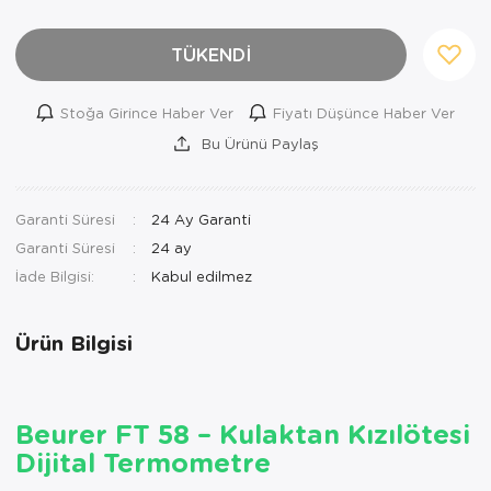
Ortopedi Ürünleri
TÜKENDİ
Ortopedi Ürünleri
Stoğa Girince Haber Ver
Fiyatı Düşünce Haber Ver
Ortopedi Ürünleri
Bu Ürünü Paylaş
Ortopedi Ürünleri
Ortopedi Ürünleri
Garanti Süresi
24 Ay Garanti
Garanti Süresi
24 ay
Ortopedi Ürünleri
İade Bilgisi:
Sarf Malzemeleri
Ürün Bilgisi
Sarf Malzemeleri
Yara Bakım Ürünleri
Beurer FT 58 – Kulaktan Kızılötesi
Dijital Termometre