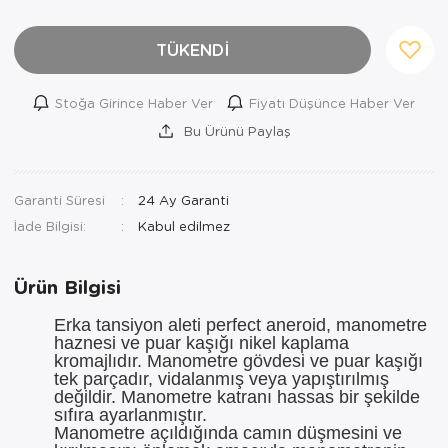
Ortopedi Ürünleri
TÜKENDİ
Ortopedi Ürünleri
Stoğa Girince Haber Ver
Fiyatı Düşünce Haber Ver
Ortopedi Ürünleri
Bu Ürünü Paylaş
Ortopedi Ürünleri
Ortopedi Ürünleri
Garanti Süresi
24 Ay Garanti
İade Bilgisi:
Ortopedi Ürünleri
Ürün Bilgisi
Sarf Malzemeleri
Erka tansiyon aleti perfect aneroid, manometre
Sarf Malzemeleri
haznesi ve puar kaşığı nikel kaplama
kromajlıdır. Manometre gövdesi ve puar kaşığı
Yara Bakım Ürünleri
tek parçadır, vidalanmış veya yapıştırılmış
değildir. Manometre katranı hassas bir şekilde
sıfıra ayarlanmıştır.
Manometre açıldığında camın düşmesini ve