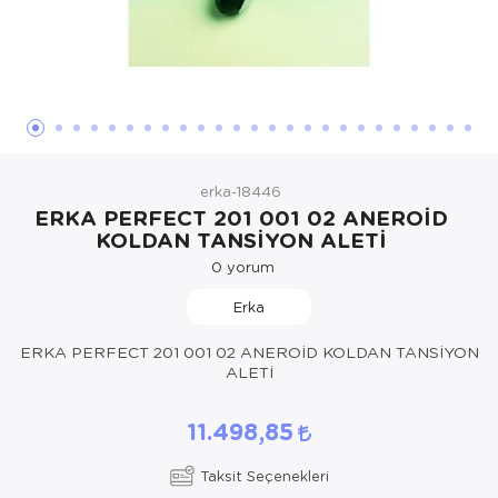
Hasta Bakım Ürünleri
Süt Saklama 
Steteskoplar
Hasta Bakım Ürünleri
Tansiyon Ale
Hasta Bakım Ürünleri
Tansiyon Ale
Hava nemlendirici
Tıbbi Cihazla
erka-18446
Isıtıcı Battaniye
ERKA PERFECT 201 001 02 ANEROİD
KOLDAN TANSİYON ALETİ
KIzilotesi isik
0
yorum
Kişisel Bakım ve Sağlık
Erka
Kişisel Bakım ve Sağlık
ERKA PERFECT 201 001 02 ANEROİD KOLDAN TANSİYON
ALETİ
Kişisel Bakım ve Sağlık
11.498,85
Ortopedi Ürünleri
Taksit Seçenekleri
Ortopedi Ürünleri