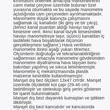
kırılmasını önlemek amacıyla manometrenin
camı metal çerçeve üzerinde bulunan özel
yuvasına oturmakta ve bu sayede manometre
açlıdığında cam çerçeveden ayrılmamaktadır.
Manometre düşük basınçta çalışmasını
sağlamak üç kanallıdır (iki giriş ve bir çıkış),
(birinci kanal puardan aldığı havayı tazyik
kesesine verir, ikinci kanal tazyik kesesindeki
havayı manometreye taşır, üçüncü kanaldan iç
lastikteki hava boşaltılarak ölçümün
gerçekleşmesi sağlanır.) Hava verilirken
manometre ibresi aşağı yukarı titremez.
Ölçümlerin doğruluğu ve tekrarlanabilirliğinin
sağlanması amacıyla manometre gövdesinden
manometre diyaframına hava taşıyan boru
bakırdan yapılmış ve sıkıca lehimlenmiştir.
Manometre iç mekanizmasında plastik
malzeme kesinlikle kullanılmamıştır.
Manşet dış bez ölçüleri 13x47 cm'dir. Manşet
üzerinde ölçülebilir kol çapı (29-40 cm)
belirtilmiştir ve steteskop giriş yerini gösteren
bir işaret bulunmaktadır.
Manşet dış bezi dayanıklı kumaştan ve iplikten
dikilmiştir.
Manşet dış bezi kancalıdır ve kancasında