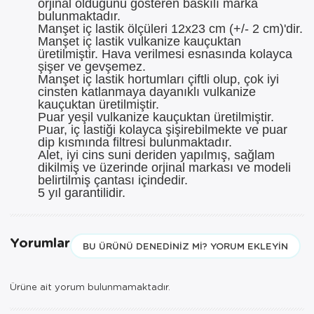
orjinal olduğunu gösteren baskılı marka
bulunmaktadır.
Manşet iç lastik ölçüleri 12x23 cm (+/- 2 cm)'dir.
Manşet iç lastik vulkanize kauçuktan
üretilmiştir. Hava verilmesi esnasında kolayca
şişer ve gevşemez.
Manşet iç lastik hortumları çiftli olup, çok iyi
cinsten katlanmaya dayanıklı vulkanize
kauçuktan üretilmiştir.
Puar yeşil vulkanize kauçuktan üretilmiştir.
Puar, iç lastiği kolayca şişirebilmekte ve puar
dip kısmında filtresi bulunmaktadır.
Alet, iyi cins suni deriden yapılmış, sağlam
dikilmiş ve üzerinde orjinal markası ve modeli
belirtilmiş çantası içindedir.
5 yıl garantilidir.
Yorumlar
BU ÜRÜNÜ DENEDINIZ MI? YORUM EKLEYIN
Ürüne ait yorum bulunmamaktadır.