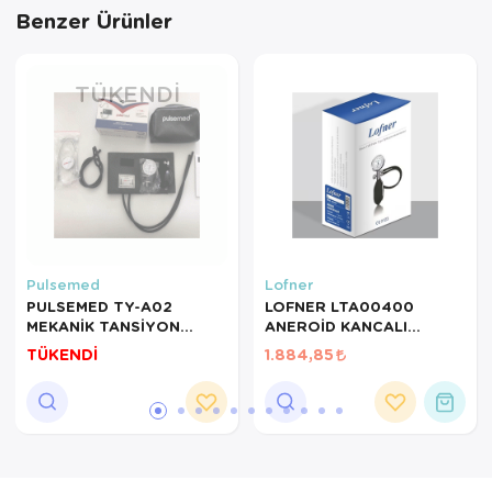
Benzer Ürünler
TÜKENDI
Pulsemed
Lofner
PULSEMED TY-A02
LOFNER LTA00400
MEKANİK TANSİYON
ANEROİD KANCALI
ALETİ CIRTLI
TANSİYON ALETİ
TÜKENDİ
1.884,85
PEDİATRİK